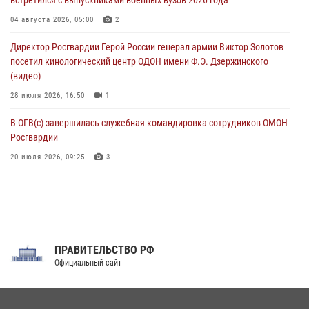
Комплексные проверки безопасности объектов образования с
04 августа 2026, 05:00
2
участием Росгвардии продолжаются на Урале
Директор Росгвардии Герой России генерал армии Виктор Золотов
08 августа 2026, 04:01
5
посетил кинологический центр ОДОН имени Ф.Э. Дзержинского
(видео)
28 июля 2026, 16:50
1
В ОГВ(с) завершилась служебная командировка сотрудников ОМОН
Росгвардии
20 июля 2026, 09:25
3
Директор Росгвардии Герой России генерал армии Виктор Золотов
поздравил специалистов подразделений тыла с профессиональным
праздником
31 июля 2026, 21:01
ПРАВИТЕЛЬСТВО РФ
Праздник «Один день с Росгвардией» к 105-летию Центрального
Официальный сайт
округа прошел на Поклонной горе
18 июля 2026, 13:43
15
1