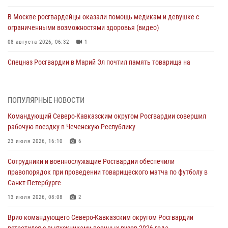
В Москве росгвардейцы оказали помощь медикам и девушке с
ограниченными возможностями здоровья (видео)
08 августа 2026, 06:32
1
Спецназ Росгвардии в Марий Эл почтил память товарища на
тактическом турнире (видео)
08 августа 2026, 06:15
9
1
ПОПУЛЯРНЫЕ НОВОСТИ
День физкультурника в Уральском округе Росгвардии отметили
Командующий Северо-Кавказским округом Росгвардии совершил
турнирами, мастер-классами и легкоатлетическими забегами
рабочую поездку в Чеченскую Республику
08 августа 2026, 06:03
9
23 июля 2026, 16:10
6
В ДНР выполняющие задачи СВО росгвардейцы получают из дома
Сотрудники и военнослужащие Росгвардии обеспечили
региональные газеты и поддержку земляков
правопорядок при проведении товарищеского матча по футболу в
08 августа 2026, 05:00
Санкт-Петербурге
Кинологи Росгвардии со всей страны приступили к новому курсу
13 июля 2026, 08:08
2
подготовки на Урале
Врио командующего Северо-Кавказским округом Росгвардии
08 августа 2026, 05:00
3
встретился с выпускниками военных вузов 2026 года