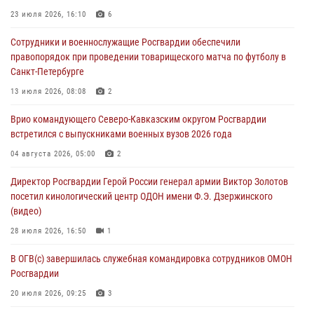
семинар по вопросам развития вневедомственной охраны
23 июля 2026, 16:10
6
Росгвардии (видео)
Сотрудники и военнослужащие Росгвардии обеспечили
06 августа 2026, 14:47
10
1
правопорядок при проведении товарищеского матча по футболу в
Санкт-Петербурге
В Брянске сотрудники и военнослужащие Росгвардии почтили
память Героя России Олега Визнюка
13 июля 2026, 08:08
2
06 августа 2026, 14:36
2
Врио командующего Северо-Кавказским округом Росгвардии
встретился с выпускниками военных вузов 2026 года
В кинологическом центре Уральского округа Росгвардии почтили
память товарищей, погибших при исполнении воинского долга
04 августа 2026, 05:00
2
06 августа 2026, 13:29
5
Директор Росгвардии Герой России генерал армии Виктор Золотов
посетил кинологический центр ОДОН имени Ф.Э. Дзержинского
В Центральном округе Росгвардии прошли мероприятия к
(видео)
108‑летию генерала армии И.К. Яковлева
28 июля 2026, 16:50
1
06 августа 2026, 13:24
В ОГВ(с) завершилась служебная командировка сотрудников ОМОН
Росгвардии
20 июля 2026, 09:25
3