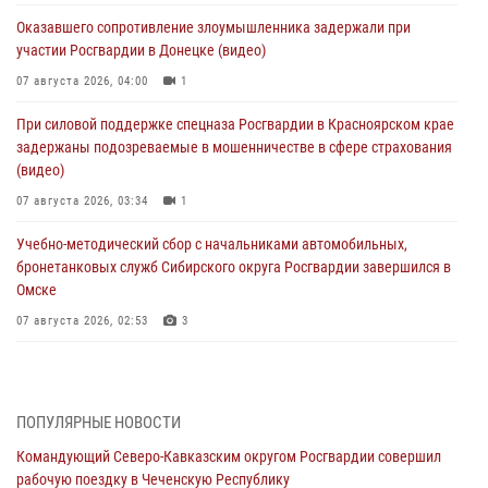
Оказавшего сопротивление злоумышленника задержали при
участии Росгвардии в Донецке (видео)
07 августа 2026, 04:00
1
При силовой поддержке спецназа Росгвардии в Красноярском крае
задержаны подозреваемые в мошенничестве в сфере страхования
(видео)
07 августа 2026, 03:34
1
Учебно-методический сбор с начальниками автомобильных,
бронетанковых служб Сибирского округа Росгвардии завершился в
Омске
07 августа 2026, 02:53
3
Генерал-полковник Олег Плохой поздравил специалистов
организационно-штатных подразделений Росгвардии с
профессиональным праздником
ПОПУЛЯРНЫЕ НОВОСТИ
06 августа 2026, 21:01
Командующий Северо-Кавказским округом Росгвардии совершил
рабочую поездку в Чеченскую Республику
В Нижнем Новгороде состоялось Всероссийское совещание-