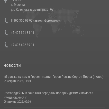
напавших на бригаду скорой помощи (видео)
г. Москва,
14 июля 2026, 12:20
1
ул. Красноказарменная, д. 9а
Состоялась рабочая встреча директора Росгвардии Героя России
8 800 350 08 97 (автоинформатор)
генерала армии Виктора Золотова с заместителем полномочного
представителя Президента Российской Федерации в Северо-
Кавказском федеральном округе Виталием Кузнецовым
+7 495 361 84 11
30 июля 2026, 15:35
4
+7 495 622 39 11
НОВОСТИ
«Я расскажу вам о Герое»: подвиг Героя России Сергея Перца (видео)
09 августа 2026, 11:00
Росгвардейцы в зоне СВО передали подарки детям и помогли
нуждающимся г...
09 августа 2026, 09:00