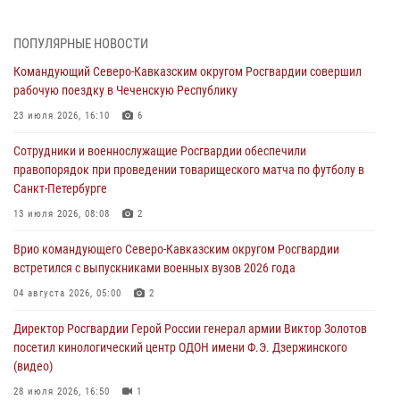
09 августа 2026, 09:00
В Центральных регионах России продолжается ведомственная
ПОПУЛЯРНЫЕ НОВОСТИ
акция «Каникулы с Росгвардией»
Командующий Северо-Кавказским округом Росгвардии совершил
09 августа 2026, 08:00
8
рабочую поездку в Чеченскую Республику
В Чеченской Республике пожарные расчеты Росгвардии и МЧС
23 июля 2026, 16:10
6
отработали межведомственное взаимодействие
Сотрудники и военнослужащие Росгвардии обеспечили
09 августа 2026, 08:00
2
правопорядок при проведении товарищеского матча по футболу в
Санкт-Петербурге
В Кузбассе росгвардейцы помогли вернуть горожанке пропавшую
мать
13 июля 2026, 08:08
2
09 августа 2026, 07:00
Врио командующего Северо-Кавказским округом Росгвардии
встретился с выпускниками военных вузов 2026 года
Лучшие футбольные команды Южного округа Росгвардии
определили на Кубани
04 августа 2026, 05:00
2
09 августа 2026, 07:00
Директор Росгвардии Герой России генерал армии Виктор Золотов
посетил кинологический центр ОДОН имени Ф.Э. Дзержинского
(видео)
28 июля 2026, 16:50
1