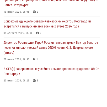
второй годовщине вторжения ВСУ на территорию области
Санкт-Петербурге
06 августа 2026, 11:56
4
13 июля 2026, 08:08
2
В Санкт-Петербурге наряд Росгвардии задержал правонарушителя,
Врио командующего Северо-Кавказским округом Росгвардии
угрожавшего подростку травматическим пистолетом
встретился с выпускниками военных вузов 2026 года
06 августа 2026, 11:33
1
04 августа 2026, 05:00
2
В Зауралье при содействии СОБР Росгвардии ликвидирована
Директор Росгвардии Герой России генерал армии Виктор Золотов
крупная нарколаборатория
посетил кинологический центр ОДОН имени Ф.Э. Дзержинского
06 августа 2026, 11:27
(видео)
28 июля 2026, 16:50
1
В ОГВ(с) завершилась служебная командировка сотрудников ОМОН
Росгвардии
20 июля 2026, 09:25
3
Директор Росгвардии Герой России генерал армии Виктор Золотов
поздравил специалистов подразделений тыла с профессиональным
праздником
31 июля 2026, 21:01