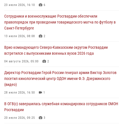
семинар по вопросам развития вневедомственной охраны
23 июля 2026, 16:10
6
Росгвардии (видео)
Сотрудники и военнослужащие Росгвардии обеспечили
06 августа 2026, 14:47
10
1
правопорядок при проведении товарищеского матча по футболу в
Санкт-Петербурге
В Брянске сотрудники и военнослужащие Росгвардии почтили
память Героя России Олега Визнюка
13 июля 2026, 08:08
2
06 августа 2026, 14:36
2
Врио командующего Северо-Кавказским округом Росгвардии
встретился с выпускниками военных вузов 2026 года
В кинологическом центре Уральского округа Росгвардии почтили
память товарищей, погибших при исполнении воинского долга
04 августа 2026, 05:00
2
06 августа 2026, 13:29
5
Директор Росгвардии Герой России генерал армии Виктор Золотов
посетил кинологический центр ОДОН имени Ф.Э. Дзержинского
В Центральном округе Росгвардии прошли мероприятия к
(видео)
108‑летию генерала армии И.К. Яковлева
28 июля 2026, 16:50
1
06 августа 2026, 13:24
В ОГВ(с) завершилась служебная командировка сотрудников ОМОН
Росгвардии
20 июля 2026, 09:25
3