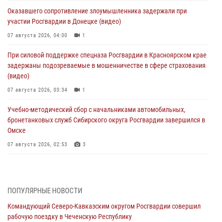
Оказавшего сопротивление злоумышленника задержали при
участии Росгвардии в Донецке (видео)
07 августа 2026, 04:00
1
При силовой поддержке спецназа Росгвардии в Красноярском крае
задержаны подозреваемые в мошенничестве в сфере страхования
(видео)
07 августа 2026, 03:34
1
Учебно-методический сбор с начальниками автомобильных,
бронетанковых служб Сибирского округа Росгвардии завершился в
Омске
07 августа 2026, 02:53
3
Генерал-полковник Олег Плохой поздравил специалистов
организационно-штатных подразделений Росгвардии с
профессиональным праздником
ПОПУЛЯРНЫЕ НОВОСТИ
06 августа 2026, 21:01
Командующий Северо-Кавказским округом Росгвардии совершил
рабочую поездку в Чеченскую Республику
В Нижнем Новгороде состоялось Всероссийское совещание-