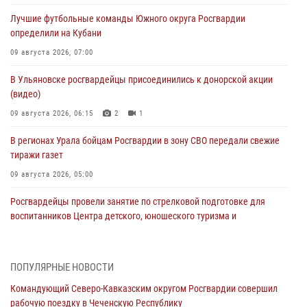
Лучшие футбольные команды Южного округа Росгвардии
определили на Кубани
09 августа 2026, 07:00
В Ульяновске росгвардейцы присоединились к донорской акции
(видео)
09 августа 2026, 06:15
2
1
В регионах Урала бойцам Росгвардии в зону СВО передали свежие
тиражи газет
09 августа 2026, 05:00
Росгвардейцы провели занятие по стрелковой подготовке для
воспитанников Центра детского, юношеского туризма и
краеведения Луганской Народной Республики
09 августа 2026, 05:00
ПОПУЛЯРНЫЕ НОВОСТИ
Всероссийская ведомственная акции «Каникулы с Росгвардией
Командующий Северо-Кавказским округом Росгвардии совершил
проходит в Сибири
рабочую поездку в Чеченскую Республику