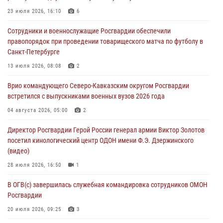
09 августа 2026, 04:00
5
23 июля 2026, 16:10
6
Росгвардейцы провели патриотическое занятие для детей на
Сотрудники и военнослужащие Росгвардии обеспечили
Поклонной горе в Москве (видео)
правопорядок при проведении товарищеского матча по футболу в
08 августа 2026, 14:10
3
1
Санкт-Петербурге
В ЛНР росгвардейцы провели тренировку по единоборствам для
13 июля 2026, 08:08
2
юных воспитанников спортивной школы
Врио командующего Северо-Кавказским округом Росгвардии
08 августа 2026, 13:00
1
встретился с выпускниками военных вузов 2026 года
Сотрудники Росгвардии присоединились к утренней разминке у
04 августа 2026, 05:00
2
стен музея истории космонавтики в Калуге
Директор Росгвардии Герой России генерал армии Виктор Золотов
08 августа 2026, 09:29
2
посетил кинологический центр ОДОН имени Ф.Э. Дзержинского
(видео)
28 июля 2026, 16:50
1
В ОГВ(с) завершилась служебная командировка сотрудников ОМОН
Росгвардии
20 июля 2026, 09:25
3