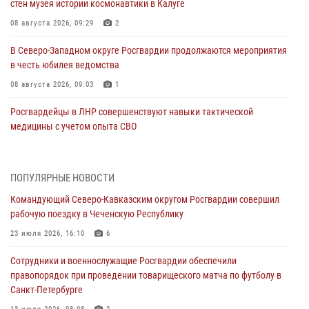
стен музея истории космонавтики в Калуге
08 августа 2026, 09:29
2
В Северо-Западном округе Росгвардии продолжаются мероприятия
в честь юбилея ведомства
08 августа 2026, 09:03
1
Росгвардейцы в ЛНР совершенствуют навыки тактической
медицины с учетом опыта СВО
08 августа 2026, 09:00
2
Военнослужащие Софринской бригады Росгвардии встретились с
ПОПУЛЯРНЫЕ НОВОСТИ
участником патриотического проекта «Дорогой Ломоносова —
Командующий Северо-Кавказским округом Росгвардии совершил
дорогой к Победе в СВО» (видео)
рабочую поездку в Чеченскую Республику
08 августа 2026, 07:00
2
1
23 июля 2026, 16:10
6
В Кабардино-Балкарии сотрудники Росгвардии провели турнир по
Сотрудники и военнослужащие Росгвардии обеспечили
настольному теннису ко Дню физкультурника
правопорядок при проведении товарищеского матча по футболу в
08 августа 2026, 07:00
Санкт-Петербурге