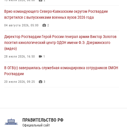
Росгвардейцы обеспечили безопасность «Поезда Победы» в
13 июля 2026, 08:08
2
Кузбассе
Врио командующего Северо-Кавказским округом Росгвардии
08 августа 2026, 07:00
встретился с выпускниками военных вузов 2026 года
ОМОН «Ойрат» Управления Росгвардии по Республике Калмыкия
04 августа 2026, 05:00
2
исполнилось 20 лет
Директор Росгвардии Герой России генерал армии Виктор Золотов
08 августа 2026, 07:00
посетил кинологический центр ОДОН имени Ф.Э. Дзержинского
(видео)
28 июля 2026, 16:50
1
В ОГВ(с) завершилась служебная командировка сотрудников ОМОН
Росгвардии
20 июля 2026, 09:25
3
Директор Росгвардии Герой России генерал армии Виктор Золотов
поздравил специалистов подразделений тыла с профессиональным
праздником
31 июля 2026, 21:01
ПРАВИТЕЛЬСТВО РФ
Праздник «Один день с Росгвардией» к 105-летию Центрального
Официальный сайт