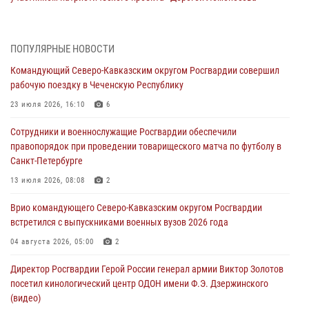
дорогой к Победе в СВО» (видео)
08 августа 2026, 07:00
2
1
ПОПУЛЯРНЫЕ НОВОСТИ
ОМОН «Ойрат» Управления Росгвардии по Республике Калмыкия
Командующий Северо-Кавказским округом Росгвардии совершил
исполнилось 20 лет
рабочую поездку в Чеченскую Республику
08 августа 2026, 07:00
23 июля 2026, 16:10
6
Росгвардейцы обеспечили безопасность «Поезда Победы» в
Сотрудники и военнослужащие Росгвардии обеспечили
Кузбассе
правопорядок при проведении товарищеского матча по футболу в
08 августа 2026, 07:00
Санкт-Петербурге
В Кабардино-Балкарии сотрудники Росгвардии провели турнир по
13 июля 2026, 08:08
2
настольному теннису ко Дню физкультурника
Врио командующего Северо-Кавказским округом Росгвардии
08 августа 2026, 07:00
встретился с выпускниками военных вузов 2026 года
В Москве росгвардейцы оказали помощь медикам и девушке с
04 августа 2026, 05:00
2
ограниченными возможностями здоровья (видео)
Директор Росгвардии Герой России генерал армии Виктор Золотов
08 августа 2026, 06:32
1
посетил кинологический центр ОДОН имени Ф.Э. Дзержинского
(видео)