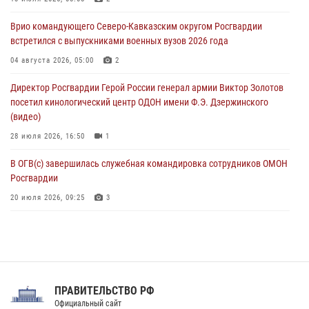
настольному теннису ко Дню физкультурника
Врио командующего Северо-Кавказским округом Росгвардии
08 августа 2026, 07:00
встретился с выпускниками военных вузов 2026 года
Военнослужащие Софринской бригады Росгвардии встретились с
04 августа 2026, 05:00
2
участником патриотического проекта «Дорогой Ломоносова —
Директор Росгвардии Герой России генерал армии Виктор Золотов
дорогой к Победе в СВО» (видео)
посетил кинологический центр ОДОН имени Ф.Э. Дзержинского
08 августа 2026, 07:00
2
1
(видео)
28 июля 2026, 16:50
1
В ОГВ(с) завершилась служебная командировка сотрудников ОМОН
Росгвардии
20 июля 2026, 09:25
3
Директор Росгвардии Герой России генерал армии Виктор Золотов
поздравил специалистов подразделений тыла с профессиональным
праздником
31 июля 2026, 21:01
ПРАВИТЕЛЬСТВО РФ
Праздник «Один день с Росгвардией» к 105-летию Центрального
Официальный сайт