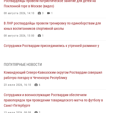
Росгвардейцы провели патриотическое занятие для детей на
Поклонной горе в Москве (видео)
08 августа 2026, 14:10
3
1
В ЛНР росгвардейцы провели тренировку по единоборствам для
юных воспитанников спортивной школы
08 августа 2026, 13:00
1
Сотрудники Росгвардии присоединились к утренней разминке у
стен музея истории космонавтики в Калуге
08 августа 2026, 09:29
2
ПОПУЛЯРНЫЕ НОВОСТИ
В Северо-Западном округе Росгвардии продолжаются мероприятия
Командующий Северо-Кавказским округом Росгвардии совершил
в честь юбилея ведомства
рабочую поездку в Чеченскую Республику
08 августа 2026, 09:03
1
23 июля 2026, 16:10
6
Росгвардейцы в ЛНР совершенствуют навыки тактической
Сотрудники и военнослужащие Росгвардии обеспечили
медицины с учетом опыта СВО
правопорядок при проведении товарищеского матча по футболу в
08 августа 2026, 09:00
2
Санкт-Петербурге
В Кабардино-Балкарии сотрудники Росгвардии провели турнир по
13 июля 2026, 08:08
2