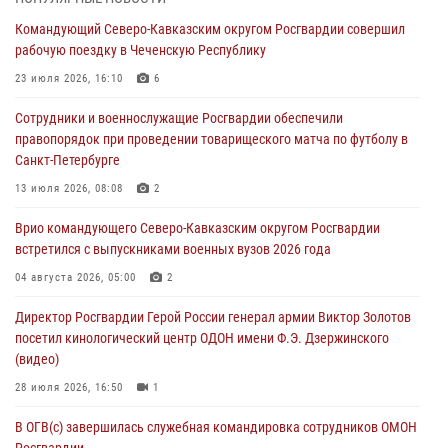
Юные гости из летних лагерей посетили кинологический центр
Командующий Северо-Кавказским округом Росгвардии совершил
Росгвардии (видео)
рабочую поездку в Чеченскую Республику
07 августа 2026, 12:20
3
1
23 июля 2026, 16:10
6
Представители ФСБ России по Уральскому округу Росгвардии и
Сотрудники и военнослужащие Росгвардии обеспечили
ветераны военной контрразведки почтили память Николая
правопорядок при проведении товарищеского матча по футболу в
Кузнецова
Санкт-Петербурге
07 августа 2026, 12:00
4
13 июля 2026, 08:08
2
Ветеран войск правопорядка генерал-майор Иван Пияшев – герой
Врио командующего Северо-Кавказским округом Росгвардии
выпуска «Легенды армии с Александром Маршалом»
встретился с выпускниками военных вузов 2026 года
07 августа 2026, 12:00
04 августа 2026, 05:00
2
Росгвардейцы пресекли попытку руферов подняться на крышу
Директор Росгвардии Герой России генерал армии Виктор Золотов
Смольного собора в Санкт-Петербурге (видео)
посетил кинологический центр ОДОН имени Ф.Э. Дзержинского
07 августа 2026, 11:34
3
1
(видео)
28 июля 2026, 16:50
1
В ОГВ(с) завершилась служебная командировка сотрудников ОМОН
Росгвардии