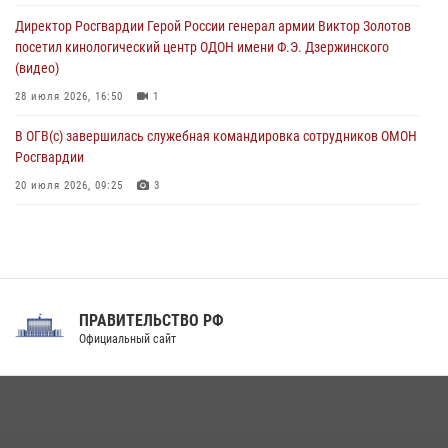
участием Росгвардии продолжаются на Урале
Директор Росгвардии Герой России генерал армии Виктор Золотов
08 августа 2026, 04:01
5
посетил кинологический центр ОДОН имени Ф.Э. Дзержинского
(видео)
28 июля 2026, 16:50
1
В ОГВ(с) завершилась служебная командировка сотрудников ОМОН
Росгвардии
20 июля 2026, 09:25
3
Директор Росгвардии Герой России генерал армии Виктор Золотов
поздравил специалистов подразделений тыла с профессиональным
праздником
31 июля 2026, 21:01
ПРАВИТЕЛЬСТВО РФ
Праздник «Один день с Росгвардией» к 105-летию Центрального
Официальный сайт
округа прошел на Поклонной горе
18 июля 2026, 13:43
15
1
При силовой поддержке СОБР Росгвардии в Иркутской области
повели рейды по соблюдению миграционного законодательства