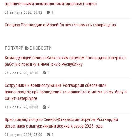
ограниченными возможностями здоровья (видео)
08 августа 2026, 06:32
1
Спецназ Росгвардии в Марий Эл почтил память товарища на
тактическом турнире (видео)
08 августа 2026, 06:15
9
1
ПОПУЛЯРНЫЕ НОВОСТИ
День физкультурника в Уральском округе Росгвардии отметили
Командующий Северо-Кавказским округом Росгвардии совершил
турнирами, мастер-классами и легкоатлетическими забегами
рабочую поездку в Чеченскую Республику
08 августа 2026, 06:03
9
23 июля 2026, 16:10
6
В ДНР выполняющие задачи СВО росгвардейцы получают из дома
Сотрудники и военнослужащие Росгвардии обеспечили
региональные газеты и поддержку земляков
правопорядок при проведении товарищеского матча по футболу в
08 августа 2026, 05:00
Санкт-Петербурге
Кинологи Росгвардии со всей страны приступили к новому курсу
13 июля 2026, 08:08
2
подготовки на Урале
Врио командующего Северо-Кавказским округом Росгвардии
08 августа 2026, 05:00
3
встретился с выпускниками военных вузов 2026 года
Комплексные проверки безопасности объектов образования с
04 августа 2026, 05:00
2