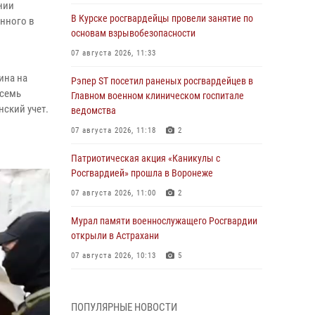
нии
В Курске росгвардейцы провели занятие по
енного в
основам взрывобезопасности
07 августа 2026, 11:33
ина на
Рэпер ST посетил раненых росгвардейцев в
осемь
Главном военном клиническом госпитале
нский учет.
ведомства
07 августа 2026, 11:18
2
Патриотическая акция «Каникулы с
Росгвардией» прошла в Воронеже
07 августа 2026, 11:00
2
Мурал памяти военнослужащего Росгвардии
открыли в Астрахани
07 августа 2026, 10:13
5
При содействии спецназа Росгвардии
задержаны подозреваемые в организации
ПОПУЛЯРНЫЕ НОВОСТИ
масштабной мошеннической схемы