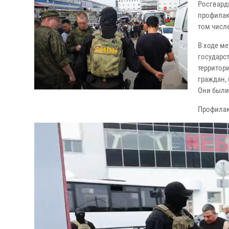
Росгвард
профилак
том числ
В ходе м
государс
территор
граждан,
Они были
Профилак