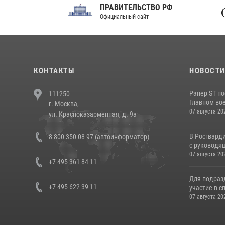
ПРАВИТЕЛЬСТВО РФ
Сов
Официальный сайт
Феде
КОНТАКТЫ
НОВОСТ
Рэпер ST п
111250
Главном вое
г. Москва,
07 августа 20
ул. Красноказарменная, д. 9а
В Росгвард
8 800 350 08 97 (автоинформатор)
с руководящ
07 августа 20
+7 495 361 84 11
Для подраз
+7 495 622 39 11
участие в с
07 августа 20