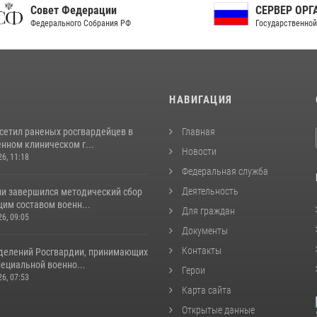
ет Федерации
СЕРВЕР ОРГАНОВ
рального Собрания РФ
Государственной власти РФ
И
НАВИГАЦИЯ
осетил раненых росгвардейцев в
Главная
нном клиническом г...
Новости
26, 11:18
Федеральная служба
Деятельность
ии завершился методический сбор
им составом военн...
Для граждан
26, 09:05
Документы
Контакты
делений Росгвардии, принимающих
пециальной военно...
Герои
26, 07:53
Карта сайта
Открытые данные