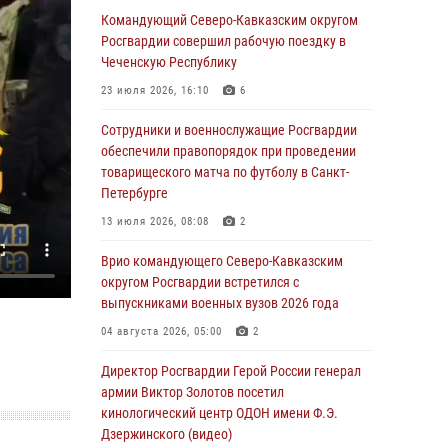
Командующий Северо-Кавказским округом
07 августа 2026, 09:52
Росгвардии совершил рабочую поездку в
Чеченскую Республику
В Росгвардии завершился методический
сбор с руководящим составом военно-
23 июля 2026, 16:10
6
политических органов
Сотрудники и военнослужащие Росгвардии
07 августа 2026, 09:05
3
обеспечили правопорядок при проведении
товарищеского матча по футболу в Санкт-
Мастер-класс по боевым искусствам провели
Петербурге
росгвардейцы в Херсонской области
13 июля 2026, 08:08
2
07 августа 2026, 08:49
Врио командующего Северо-Кавказским
Росгвардейцы задержали хулигана,
округом Росгвардии встретился с
пугавшего пневматическим пистолетом
выпускниками военных вузов 2026 года
граждан центре Санкт-Петербурга
04 августа 2026, 05:00
2
07 августа 2026, 08:33
2
Директор Росгвардии Герой России генерал
В центре Москвы росгвардейцы задержали
армии Виктор Золотов посетил
мужчину, пытавшегося проникнуть на
кинологический центр ОДОН имени Ф.Э.
охраняемый объект через крышу (видео)
Дзержинского (видео)
07 августа 2026, 08:04
1