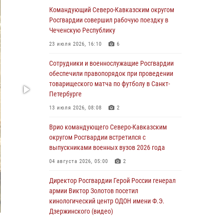
Ветеран войск правопорядка генерал-майор
Командующий Северо-Кавказским округом
Иван Пияшев – герой выпуска «Легенды
Росгвардии совершил рабочую поездку в
армии с Александром Маршалом»
Чеченскую Республику
07 августа 2026, 12:00
23 июля 2026, 16:10
6
Росгвардейцы пресекли попытку руферов
Сотрудники и военнослужащие Росгвардии
подняться на крышу Смольного собора в
обеспечили правопорядок при проведении
Санкт-Петербурге (видео)
товарищеского матча по футболу в Санкт-
Петербурге
07 августа 2026, 11:34
3
1
13 июля 2026, 08:08
2
В Курске росгвардейцы провели занятие по
основам взрывобезопасности
Врио командующего Северо-Кавказским
округом Росгвардии встретился с
07 августа 2026, 11:33
выпускниками военных вузов 2026 года
Рэпер ST посетил раненых росгвардейцев в
04 августа 2026, 05:00
2
Главном военном клиническом госпитале
ведомства
Директор Росгвардии Герой России генерал
армии Виктор Золотов посетил
07 августа 2026, 11:18
2
кинологический центр ОДОН имени Ф.Э.
Дзержинского (видео)
Патриотическая акция «Каникулы с