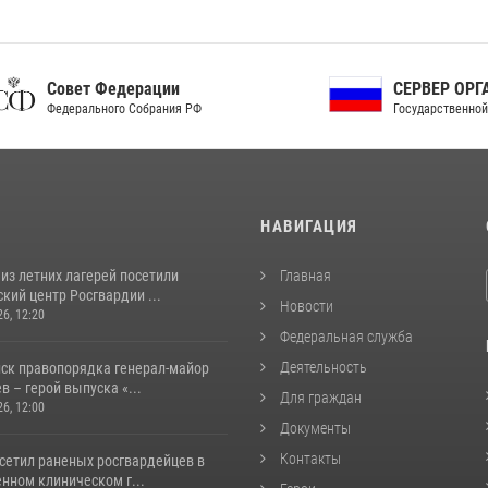
ет Федерации
СЕРВЕР ОРГАНОВ
рального Собрания РФ
Государственной власти РФ
И
НАВИГАЦИЯ
из летних лагерей посетили
Главная
кий центр Росгвардии ...
Новости
26, 12:20
Федеральная служба
Деятельность
йск правопорядка генерал-майор
 – герой выпуска «...
Для граждан
26, 12:00
Документы
Контакты
осетил раненых росгвардейцев в
нном клиническом г...