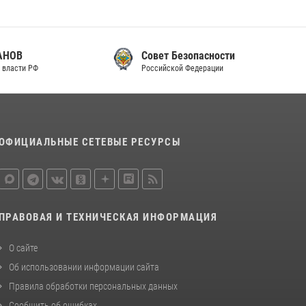
законодательства (видео)
30 июля 2026, 08:00
1
Совет Безопасности
В Челябинске росгвардейцы задержали
Российской Федерации
злоумышленников, напавших на бригаду
скорой помощи (видео)
14 июля 2026, 12:20
1
В Росгвардии прошла военно-научная
ОФИЦИАЛЬНЫЕ СЕТЕВЫЕ РЕСУРСЫ
конференция по обобщению боевого опыта
08 июля 2026, 07:01
ПРАВОВАЯ И ТЕХНИЧЕСКАЯ ИНФОРМАЦИЯ
О сайте
Об использовании информации сайта
Правила обработки персональных данных
Сообщить об ошибках