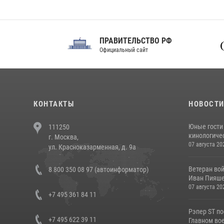
ПРАВИТЕЛЬСТВО РФ
Сов
Официальный сайт
Феде
КОНТАКТЫ
НОВОСТ
Юные гости 
111250
кинологичес
г. Москва,
07 августа 20
ул. Красноказарменная, д. 9а
Ветеран во
8 800 350 08 97 (автоинформатор)
Иван Пияшев
07 августа 20
+7 495 361 84 11
Рэпер ST п
+7 495 622 39 11
Главном вое