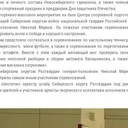
ии и личного состава Новосибирского гарнизона, а также члено
я спортивный праздник в преддверии Дня защитника Отечества.
портивно-массовое мероприятие на базе Центра спортивной подгото
щий Сибирским округом войск национальной гвардии Российской
-полковник Николай Марков. Он пожелал участникам соревнован
проявить волю к победе и хорошего настроения.
ам предстояло состязаться в соревнованиях по настольному теннису
армреслинге, мини-футболе, а также в соревновании по перетягиван
й эстафете. Вместе с этим каждый желающий мог проверить сво
ия неполной разборки и сборки автомата Калашникова, а также
ние магазина патронами».
ибирским округом Росгвардии генерал-полковник Николай Мар
е призы самым юным участникам соревнований.
обеспечил оркестр штаба Сибирского округа Росгвардии под ру
я зрителей и участников артисты творческого коллектива исполнили