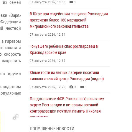
в их семей
07 августа 2026, 13:30
1
В Югре при содействии спецназа Росгвардии
вки «Заря»
пресечено более 180 нарушений
 Федерации
миграционного законодательства
ий честной
07 августа 2026, 12:54
, в гиревом
Тонувшего ребенка спас росгвардеец в
ию каната и
Краснодарском крае
ю скорость
 закрепить
07 августа 2026, 12:37
Юные гости из летних лагерей посетили
ков вручил
кинологический центр Росгвардии (видео)
ководством
07 августа 2026, 12:20
3
1
 популярные
Представители ФСБ России по Уральскому
округу Росгвардии и ветераны военной
контрразведки почтили память Николая
Кузнецова
07 августа 2026, 12:00
4
ПОПУЛЯРНЫЕ НОВОСТИ