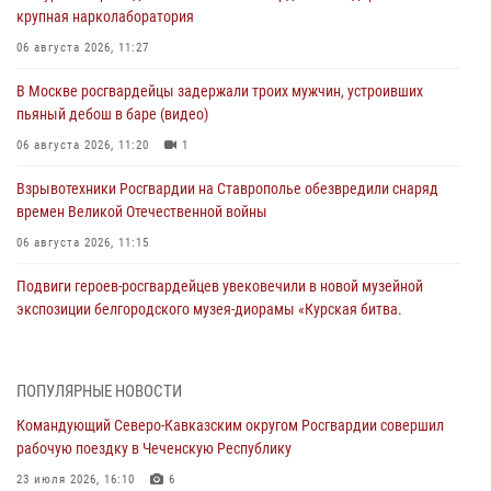
крупная нарколаборатория
06 августа 2026, 11:27
В Москве росгвардейцы задержали троих мужчин, устроивших
пьяный дебош в баре (видео)
06 августа 2026, 11:20
1
Взрывотехники Росгвардии на Ставрополье обезвредили снаряд
времен Великой Отечественной войны
06 августа 2026, 11:15
Подвиги героев‑росгвардейцев увековечили в новой музейной
экспозиции белгородского музея‑диорамы «Курская битва.
Белгородское направление»
06 августа 2026, 10:30
3
ПОПУЛЯРНЫЕ НОВОСТИ
Охрану общественного порядка и безопасность на футбольном
Командующий Северо-Кавказским округом Росгвардии совершил
матче в Москве обеспечила Росгвардия (видео)
рабочую поездку в Чеченскую Республику
06 августа 2026, 10:13
1
23 июля 2026, 16:10
6