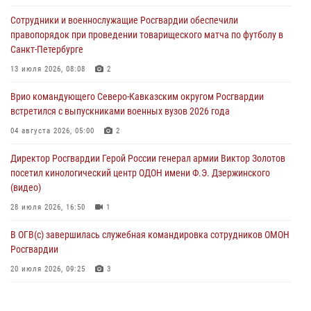
Подозреваемые в незаконном обороте запрещенных веществ
Сотрудники и военнослужащие Росгвардии обеспечили
задержаны в Дагестане при силовой поддержке Росгвардии
правопорядок при проведении товарищеского матча по футболу в
06 августа 2026, 09:00
Санкт-Петербурге
В Югре при силовой поддержке ОМОН Росгвардии задержаны
13 июля 2026, 08:08
2
подозреваемые в страховом мошенничестве
Врио командующего Северо-Кавказским округом Росгвардии
06 августа 2026, 08:56
2
1
встретился с выпускниками военных вузов 2026 года
Офицер СОБР Росгвардии выступил на окружном юнармейском
04 августа 2026, 05:00
2
форуме в Астрахани
Директор Росгвардии Герой России генерал армии Виктор Золотов
06 августа 2026, 08:27
3
посетил кинологический центр ОДОН имени Ф.Э. Дзержинского
(видео)
28 июля 2026, 16:50
1
В ОГВ(с) завершилась служебная командировка сотрудников ОМОН
Росгвардии
20 июля 2026, 09:25
3
Директор Росгвардии Герой России генерал армии Виктор Золотов
поздравил специалистов подразделений тыла с профессиональным