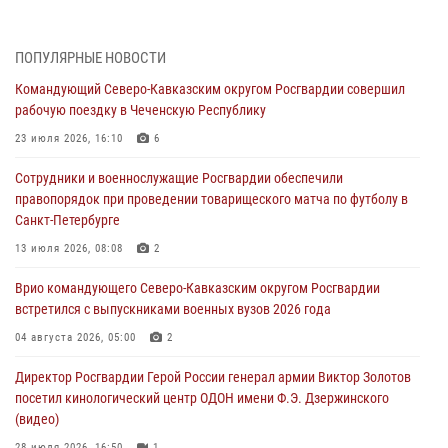
07 августа 2026, 12:00
Представители ФСБ России по Уральскому округу Росгвардии и
ПОПУЛЯРНЫЕ НОВОСТИ
ветераны военной контрразведки почтили память Николая
Командующий Северо-Кавказским округом Росгвардии совершил
Кузнецова
рабочую поездку в Чеченскую Республику
07 августа 2026, 12:00
4
23 июля 2026, 16:10
6
Росгвардейцы пресекли попытку руферов подняться на крышу
Сотрудники и военнослужащие Росгвардии обеспечили
Смольного собора в Санкт-Петербурге (видео)
правопорядок при проведении товарищеского матча по футболу в
07 августа 2026, 11:34
3
1
Санкт-Петербурге
В Курске росгвардейцы провели занятие по основам
13 июля 2026, 08:08
2
взрывобезопасности
Врио командующего Северо-Кавказским округом Росгвардии
07 августа 2026, 11:33
встретился с выпускниками военных вузов 2026 года
Рэпер ST посетил раненых росгвардейцев в Главном военном
04 августа 2026, 05:00
2
клиническом госпитале ведомства
Директор Росгвардии Герой России генерал армии Виктор Золотов
07 августа 2026, 11:18
2
посетил кинологический центр ОДОН имени Ф.Э. Дзержинского
(видео)
28 июля 2026, 16:50
1