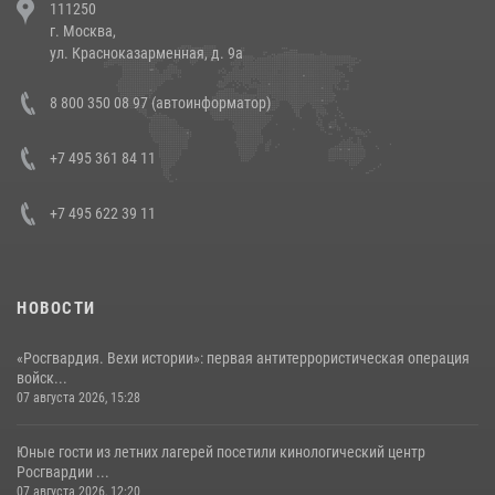
111250
напавших на бригаду скорой помощи (видео)
г. Москва,
14 июля 2026, 12:20
1
ул. Красноказарменная, д. 9а
В Росгвардии прошла военно-научная конференция по обобщению
8 800 350 08 97 (автоинформатор)
боевого опыта
08 июля 2026, 07:01
+7 495 361 84 11
+7 495 622 39 11
НОВОСТИ
«Росгвардия. Вехи истории»: первая антитеррористическая операция
войск...
07 августа 2026, 15:28
Юные гости из летних лагерей посетили кинологический центр
Росгвардии ...
07 августа 2026, 12:20