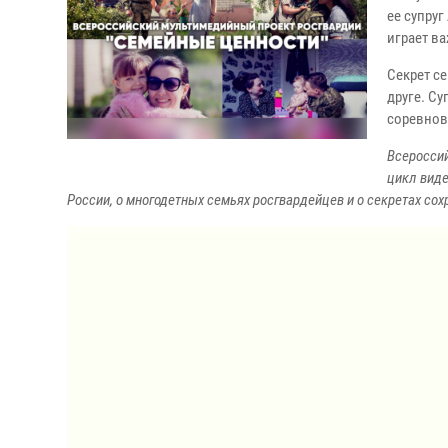
ее супруг
играет в
Секрет с
друге. Су
соревнов
Всеросси
цикл виде
России, о многодетных семьях росгвардейцев и о секретах сох