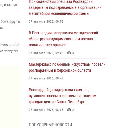
При содействии спецназа Росгвардии
, и спорт
задержаны подозреваемые в организации
масштабной мошеннической схемы
бота друг о
07 августа 2026, 09:52
на
В Росгвардии завершился методический
сбор с руководящим составом военно-
вляет собой
политических органов
ях народов
07 августа 2026, 09:05
3
Мастер-класс по боевым искусствам провели
росгвардейцы в Херсонской области
07 августа 2026, 08:49
Росгвардейцы задержали хулигана,
пугавшего пневматическим пистолетом
граждан центре Санкт-Петербурга
07 августа 2026, 08:33
2
В центре Москвы росгвардейцы задержали
ПОПУЛЯРНЫЕ НОВОСТИ
мужчину, пытавшегося проникнуть на