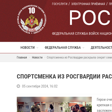
ГОСУСЛУГИ
ЭЛЕКТРОННАЯ ПРИЁМНАЯ
П
ФЕДЕРАЛЬНАЯ СЛУЖБА ВОЙСК НАЦИО
НОВОСТИ
ФЕДЕРАЛЬНАЯ СЛУЖБА
ДЕЯТЕЛЬНОС
Главная
Новости
Спортсменка из Росгвардии раскрыла секрет семе
СПОРТСМЕНКА ИЗ РОСГВАРДИИ РАС
05 сентября 2024, 16:02
Герои оч
крепкая 
заслужен