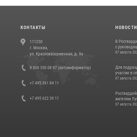
КОНТАКТЫ
НОВОСТ
В Росгвард
111250
с руководящ
г. Москва,
07 августа 20
ул. Красноказарменная, д. 9а
Для подраз
8 800 350 08 97 (автоинформатор)
участие в с
07 августа 20
+7 495 361 84 11
Росгвардей
+7 495 622 39 11
жителям Лу
07 августа 20