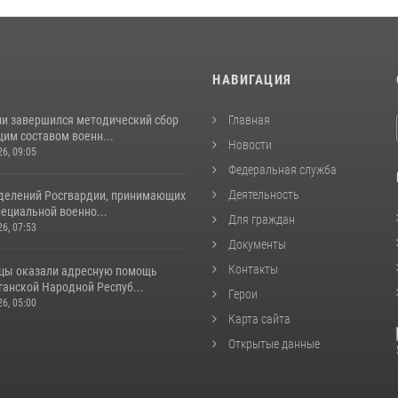
И
НАВИГАЦИЯ
ии завершился методический сбор
Главная
им составом военн...
Новости
26, 09:05
Федеральная служба
Деятельность
делений Росгвардии, принимающих
пециальной военно...
Для граждан
26, 07:53
Документы
Контакты
цы оказали адресную помощь
ганской Народной Респуб...
Герои
26, 05:00
Карта сайта
Открытые данные