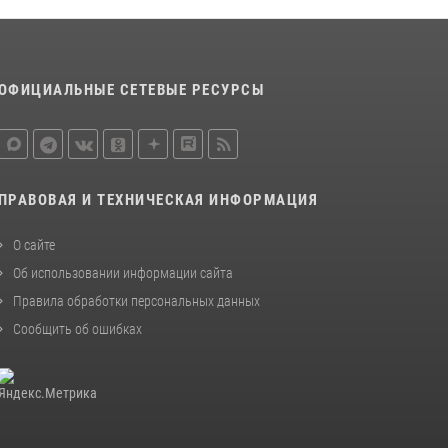
законодательства (видео)
30 июля 2026, 08:00
1
В Челябинске росгвардейцы задержали
ОФИЦИАЛЬНЫЕ СЕТЕВЫЕ РЕСУРСЫ
злоумышленников, напавших на бригаду
скорой помощи (видео)
14 июля 2026, 12:20
1
В Росгвардии прошла военно-научная
ПРАВОВАЯ И ТЕХНИЧЕСКАЯ ИНФОРМАЦИЯ
конференция по обобщению боевого опыта
О сайте
08 июля 2026, 07:01
Об использовании информации сайта
Правила обработки персональных данных
Сообщить об ошибках