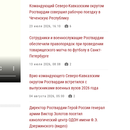
охраняемый объект через крышу (видео)
Командующий Северо-Кавказским округом
Росгвардии совершил рабочую поездку в
07 августа 2026, 08:04
1
Чеченскую Республику
Для подразделений Росгвардии,
23 июля 2026, 16:10
6
принимающих участие в специальной
военной операции, переданы специальные
Сотрудники и военнослужащие Росгвардии
автомобили
обеспечили правопорядок при проведении
товарищеского матча по футболу в Санкт-
07 августа 2026, 07:53
4
Петербурге
При содействии СОБР Росгвардии в
13 июля 2026, 08:08
2
Иркутской области задержаны
подозреваемые в коммерческом подкупе
Врио командующего Северо-Кавказским
(видео)
округом Росгвардии встретился с
выпускниками военных вузов 2026 года
07 августа 2026, 07:51
1
04 августа 2026, 05:00
2
Завершился чемпионат Сибирского ордена
Жукова округа Росгвардии по служебно-
Директор Росгвардии Герой России генерал
боевой стрельбе
армии Виктор Золотов посетил
кинологический центр ОДОН имени Ф.Э.
07 августа 2026, 07:45
9
Дзержинского (видео)