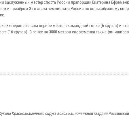
ии заслуженный мастер спорта России прапорщик Екатерина Ефременк
лем и призёром 3-го этапа чемпионата России по конькобежному спор
ке.
еке Екатерина заняла первое место в командной гонке (6 кругов) и вт
арте (16 кругов). В гонке на 3000 метров спортсменка также финиширо
укова Краснознаменного округа войск национальной гвардии Российско