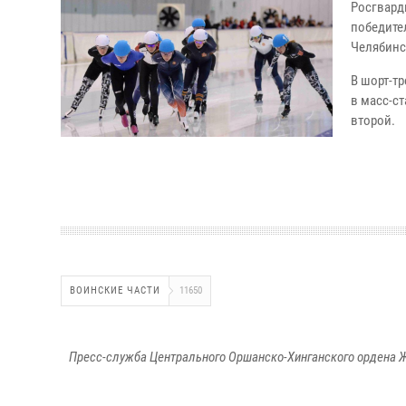
Росгвард
победите
Челябинс
В шорт-тр
в масс-ст
второй.
ВОИНСКИЕ ЧАСТИ
11650
Пресс-служба Центрального Оршанско-Хинганского ордена Ж