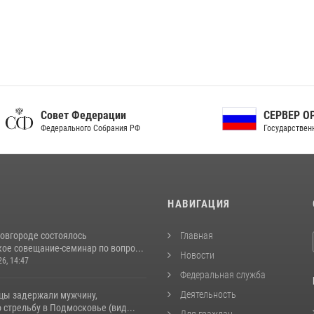
ет Федерации
СЕРВЕР ОРГАНОВ
рального Собрания РФ
Государственной власти РФ
И
НАВИГАЦИЯ
овгороде состоялось
Главная
ое совещание-семинар по вопро...
Новости
26, 14:47
Федеральная служба
Деятельность
цы задержали мужчину,
стрельбу в Подмосковье (вид...