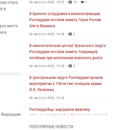
ова стала
06 августа 2026, 14:47
10
1
ту в
В Брянске сотрудники и военнослужащие
Росгвардии почтили память Героя России
орое место
Олега Визнюка
вала
06 августа 2026, 14:36
2
В кинологическом центре Уральского округа
Росгвардии почтили память товарищей,
погибших при исполнении воинского долга
06 августа 2026, 13:29
5
В Центральном округе Росгвардии прошли
мероприятия к 108‑летию генерала армии
И.К. Яковлева
06 августа 2026, 13:24
Росгвардейцы задержали мужчину,
й Федерации
открывшего стрельбу в Подмосковье (видео)
06 августа 2026, 12:35
1
ПОПУЛЯРНЫЕ НОВОСТИ