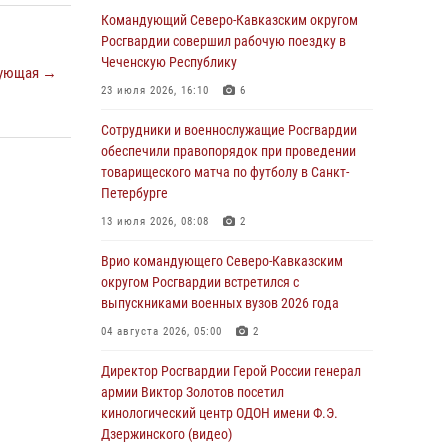
Росгвардейцы провели выставку вооружения
Командующий Северо-Кавказским округом
для участников сбора «Гвардеец» в Пензе
Росгвардии совершил рабочую поездку в
(видео)
Чеченскую Республику
ующая →
06 августа 2026, 12:00
2
1
23 июля 2026, 16:10
6
В Курске росгвардейцы приняли участие в
Сотрудники и военнослужащие Росгвардии
митинге, посвященном второй годовщине
обеспечили правопорядок при проведении
вторжения ВСУ на территорию области
товарищеского матча по футболу в Санкт-
Петербурге
06 августа 2026, 11:56
4
13 июля 2026, 08:08
2
В Санкт-Петербурге наряд Росгвардии
задержал правонарушителя, угрожавшего
Врио командующего Северо-Кавказским
подростку травматическим пистолетом
округом Росгвардии встретился с
выпускниками военных вузов 2026 года
06 августа 2026, 11:33
1
04 августа 2026, 05:00
2
В Зауралье при содействии СОБР Росгвардии
ликвидирована крупная нарколаборатория
Директор Росгвардии Герой России генерал
армии Виктор Золотов посетил
06 августа 2026, 11:27
кинологический центр ОДОН имени Ф.Э.
Дзержинского (видео)
В Москве росгвардейцы задержали троих