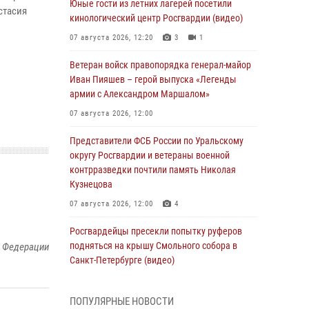
Юные гости из летних лагерей посетили
стасия
кинологический центр Росгвардии (видео)
07 августа 2026, 12:20
3
1
Ветеран войск правопорядка генерал-майор
Иван Пияшев – герой выпуска «Легенды
армии с Александром Маршалом»
07 августа 2026, 12:00
Представители ФСБ России по Уральскому
округу Росгвардии и ветераны военной
контрразведки почтили память Николая
Кузнецова
07 августа 2026, 12:00
4
Росгвардейцы пресекли попытку руферов
подняться на крышу Смольного собора в
й Федерации
Санкт-Петербурге (видео)
07 августа 2026, 11:34
3
1
ПОПУЛЯРНЫЕ НОВОСТИ
В Курске росгвардейцы провели занятие по