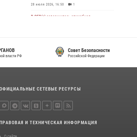
28 июля 2026, 16:50
1
В ОГВ(с) завершилась служебная
командировка сотрудников ОМОН
Росгвардии
20 июля 2026, 09:25
3
Совет Безопасности
Директор Росгвардии Герой России генерал
Российской Федерации
армии Виктор Золотов поздравил
специалистов подразделений тыла с
профессиональным праздником
31 июля 2026, 21:01
ОФИЦИАЛЬНЫЕ СЕТЕВЫЕ РЕСУРСЫ
Праздник «Один день с Росгвардией» к 105-
летию Центрального округа прошел на
Поклонной горе
18 июля 2026, 13:43
15
1
ПРАВОВАЯ И ТЕХНИЧЕСКАЯ ИНФОРМАЦИЯ
При силовой поддержке СОБР Росгвардии в
Иркутской области повели рейды по
О сайте
соблюдению миграционного