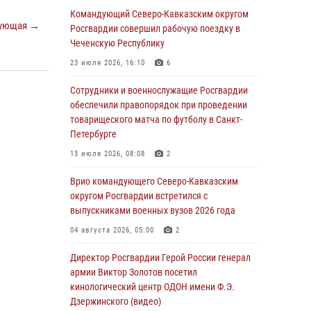
основам взрывобезопасности
Командующий Северо-Кавказским округом
ующая →
Росгвардии совершил рабочую поездку в
07 августа 2026, 11:33
Чеченскую Республику
Рэпер ST посетил раненых росгвардейцев в
23 июля 2026, 16:10
6
Главном военном клиническом госпитале
ведомства
Сотрудники и военнослужащие Росгвардии
обеспечили правопорядок при проведении
07 августа 2026, 11:18
2
товарищеского матча по футболу в Санкт-
Петербурге
Патриотическая акция «Каникулы с
Росгвардией» прошла в Воронеже
13 июля 2026, 08:08
2
07 августа 2026, 11:00
2
Врио командующего Северо-Кавказским
округом Росгвардии встретился с
В Ставрополе офицеры Росгвардии стали
выпускниками военных вузов 2026 года
участниками пресс-конференции по вопросам
в сфере оборота оружия
04 августа 2026, 05:00
2
07 августа 2026, 11:00
Директор Росгвардии Герой России генерал
армии Виктор Золотов посетил
Мурал памяти военнослужащего Росгвардии
кинологический центр ОДОН имени Ф.Э.
открыли в Астрахани
Дзержинского (видео)
07 августа 2026, 10:13
5