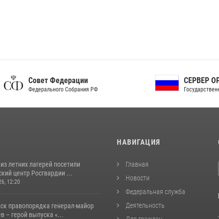
ет Федерации
СЕРВЕР ОРГАНОВ
рального Собрания РФ
Государственной власти РФ
И
НАВИГАЦИЯ
из летних лагерей посетили
Главная
кий центр Росгвардии ...
Новости
26, 12:20
Федеральная служба
Деятельность
йск правопорядка генерал-майор
 – герой выпуска «...