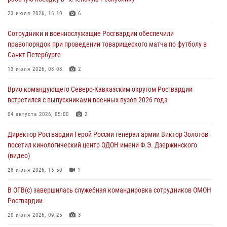
07 августа 2026, 12:00
4
23 июля 2026, 16:10
6
Росгвардейцы пресекли попытку руферов подняться на крышу
Сотрудники и военнослужащие Росгвардии обеспечили
Смольного собора в Санкт-Петербурге (видео)
правопорядок при проведении товарищеского матча по футболу в
07 августа 2026, 11:34
3
1
Санкт-Петербурге
В Курске росгвардейцы провели занятие по основам
13 июля 2026, 08:08
2
взрывобезопасности
Врио командующего Северо-Кавказским округом Росгвардии
07 августа 2026, 11:33
встретился с выпускниками военных вузов 2026 года
Рэпер ST посетил раненых росгвардейцев в Главном военном
04 августа 2026, 05:00
2
клиническом госпитале ведомства
Директор Росгвардии Герой России генерал армии Виктор Золотов
07 августа 2026, 11:18
2
посетил кинологический центр ОДОН имени Ф.Э. Дзержинского
(видео)
28 июля 2026, 16:50
1
В ОГВ(с) завершилась служебная командировка сотрудников ОМОН
Росгвардии
20 июля 2026, 09:25
3