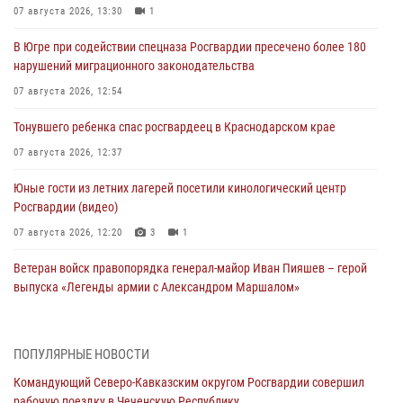
07 августа 2026, 13:30
1
В Югре при содействии спецназа Росгвардии пресечено более 180
нарушений миграционного законодательства
07 августа 2026, 12:54
Тонувшего ребенка спас росгвардеец в Краснодарском крае
07 августа 2026, 12:37
Юные гости из летних лагерей посетили кинологический центр
Росгвардии (видео)
07 августа 2026, 12:20
3
1
Ветеран войск правопорядка генерал-майор Иван Пияшев – герой
выпуска «Легенды армии с Александром Маршалом»
07 августа 2026, 12:00
Представители ФСБ России по Уральскому округу Росгвардии и
ПОПУЛЯРНЫЕ НОВОСТИ
ветераны военной контрразведки почтили память Николая
Командующий Северо-Кавказским округом Росгвардии совершил
Кузнецова
рабочую поездку в Чеченскую Республику