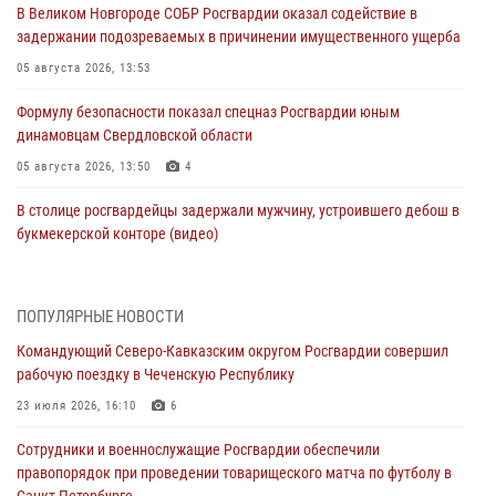
В Великом Новгороде СОБР Росгвардии оказал содействие в
задержании подозреваемых в причинении имущественного ущерба
05 августа 2026, 13:53
Формулу безопасности показал спецназ Росгвардии юным
динамовцам Свердловской области
05 августа 2026, 13:50
4
В столице росгвардейцы задержали мужчину, устроившего дебош в
букмекерской конторе (видео)
05 августа 2026, 13:25
1
В Удмуртии при силовой поддержке спецназа Росгвардии
ПОПУЛЯРНЫЕ НОВОСТИ
задержаны подозреваемые в мошенничестве под видом оказания
Командующий Северо-Кавказским округом Росгвардии совершил
оздоровительных услуг (видео)
рабочую поездку в Чеченскую Республику
05 августа 2026, 13:20
1
1
23 июля 2026, 16:10
6
В Москве дети сотрудников и военнослужащих Росгвардии
Сотрудники и военнослужащие Росгвардии обеспечили
посетили мастер-класс по художественной гимнастике
правопорядок при проведении товарищеского матча по футболу в
05 августа 2026, 13:00
3
Санкт-Петербурге