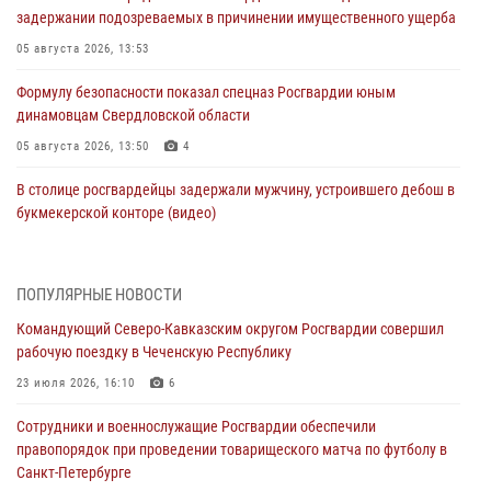
задержании подозреваемых в причинении имущественного ущерба
05 августа 2026, 13:53
Формулу безопасности показал спецназ Росгвардии юным
динамовцам Свердловской области
05 августа 2026, 13:50
4
В столице росгвардейцы задержали мужчину, устроившего дебош в
букмекерской конторе (видео)
05 августа 2026, 13:25
1
В Удмуртии при силовой поддержке спецназа Росгвардии
ПОПУЛЯРНЫЕ НОВОСТИ
задержаны подозреваемые в мошенничестве под видом оказания
Командующий Северо-Кавказским округом Росгвардии совершил
оздоровительных услуг (видео)
рабочую поездку в Чеченскую Республику
05 августа 2026, 13:20
1
1
23 июля 2026, 16:10
6
В Москве дети сотрудников и военнослужащих Росгвардии
Сотрудники и военнослужащие Росгвардии обеспечили
посетили мастер-класс по художественной гимнастике
правопорядок при проведении товарищеского матча по футболу в
05 августа 2026, 13:00
3
Санкт-Петербурге