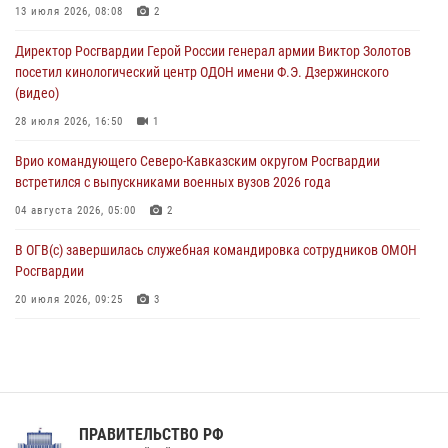
Офицеры Росгвардии и ветераны войск правопорядка почтили
13 июля 2026, 08:08
2
память генерала армии Ивана Кирилловича Яковлева
Директор Росгвардии Герой России генерал армии Виктор Золотов
05 августа 2026, 12:40
6
посетил кинологический центр ОДОН имени Ф.Э. Дзержинского
(видео)
Росгвардейцы приняли участие в акции «Волна памяти»,
посвящённой 83‑й годовщине освобождения Белгорода от
28 июля 2026, 16:50
1
немецко‑фашистских захватчиков
Врио командующего Северо-Кавказским округом Росгвардии
05 августа 2026, 12:13
1
встретился с выпускниками военных вузов 2026 года
04 августа 2026, 05:00
2
В ОГВ(с) завершилась служебная командировка сотрудников ОМОН
Росгвардии
20 июля 2026, 09:25
3
Директор Росгвардии Герой России генерал армии Виктор Золотов
поздравил специалистов подразделений тыла с профессиональным
праздником
31 июля 2026, 21:01
ПРАВИТЕЛЬСТВО РФ