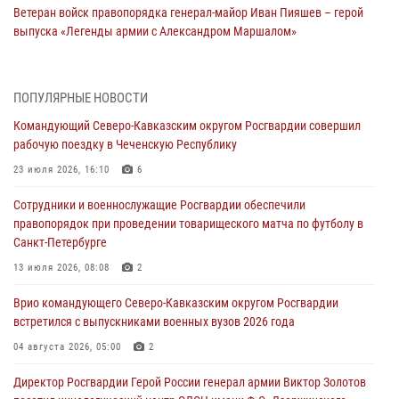
Ветеран войск правопорядка генерал-майор Иван Пияшев – герой
выпуска «Легенды армии с Александром Маршалом»
07 августа 2026, 12:00
Представители ФСБ России по Уральскому округу Росгвардии и
ПОПУЛЯРНЫЕ НОВОСТИ
ветераны военной контрразведки почтили память Николая
Командующий Северо-Кавказским округом Росгвардии совершил
Кузнецова
рабочую поездку в Чеченскую Республику
07 августа 2026, 12:00
4
23 июля 2026, 16:10
6
Росгвардейцы пресекли попытку руферов подняться на крышу
Сотрудники и военнослужащие Росгвардии обеспечили
Смольного собора в Санкт-Петербурге (видео)
правопорядок при проведении товарищеского матча по футболу в
07 августа 2026, 11:34
3
1
Санкт-Петербурге
В Курске росгвардейцы провели занятие по основам
13 июля 2026, 08:08
2
взрывобезопасности
Врио командующего Северо-Кавказским округом Росгвардии
07 августа 2026, 11:33
встретился с выпускниками военных вузов 2026 года
Рэпер ST посетил раненых росгвардейцев в Главном военном
04 августа 2026, 05:00
2
клиническом госпитале ведомства
Директор Росгвардии Герой России генерал армии Виктор Золотов
07 августа 2026, 11:18
2