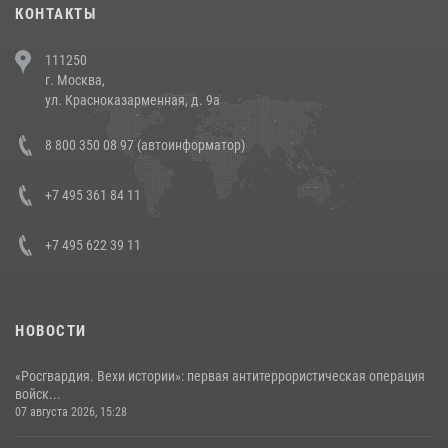
30 июля 2026, 08:00
1
КОНТАКТЫ
В Челябинске росгвардейцы задержали злоумышленников,
111250
напавших на бригаду скорой помощи (видео)
г. Москва,
14 июля 2026, 12:20
1
ул. Красноказарменная, д. 9а
В Росгвардии прошла военно-научная конференция по обобщению
8 800 350 08 97 (автоинформатор)
боевого опыта
08 июля 2026, 07:01
+7 495 361 84 11
+7 495 622 39 11
НОВОСТИ
«Росгвардия. Вехи истории»: первая антитеррористическая операция
войск...
07 августа 2026, 15:28