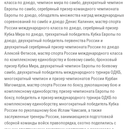
класса по дзюдо, чемпион мира по самбо, двухкратный чемпион
Европы по самбо, серебряный призер командного чемпионата
Европы по дзюдо, обладатель множества наград международных
соревнований по самбо и дзюдо Денис Калинин, мастер спорта
России международного класса по дзюдо, серебряный призер
Кубка Мира по дзюдо, трехкратный победитель Кубка Европы по
дзюдо, двухкратный победитель первенства России и
двухкратный серебряный призер чемпионата России по дзюдо
Алексей Фетисов, мастер спорта России международного класса
по комплексному единоборству и боевому самбо, бронзовый
призер Кубка Мира, двухкратный чемпион Европы по боевому
самбо, двухкратный победитель международного турнира ОДКБ,
многократный чемпион и призер чемпионатов России Курбан
Магомедов, мастер спорта России по боксу, рукопашному бою и
комплексному единоборству, призер чемпионата Европы по
боксу, победитель и призер международного турнира ОДКБ по
комплексному единоборству, многократный победитель Кубка
России по рукопашному бою Ислам Чамсаев, а также
заслуженные тренеры России, занимающиеся подготовкой
сборной команды войск правопорядка, охотно поделились с