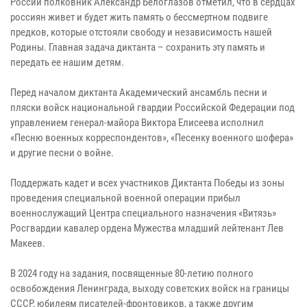
России полковник Александр Белоглазов отметил, что в сердцах
россиян живет и будет жить память о бессмертном подвиге
предков, которые отстояли свободу и независимость нашей
Родины. Главная задача диктанта – сохранить эту память и
передать ее нашим детям.
Перед началом диктанта Академический ансамбль песни и
пляски войск национальной гвардии Российской Федерации под
управлением генерал-майора Виктора Елисеева исполнил
«Песню военных корреспондентов», «Песенку военного шофера»
и другие песни о войне.
Поддержать кадет и всех участников Диктанта Победы из зоны
проведения специальной военной операции прибыл
военнослужащий Центра специального назначения «Витязь»
Росгвардии кавалер ордена Мужества младший лейтенант Лев
Макеев.
В 2024 году на задания, посвященные 80-летию полного
освобождения Ленинграда, выходу советских войск на границы
СССР, юбилеям писателей-фронтовиков, а также другим