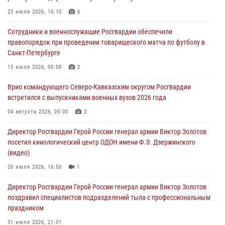
08 августа 2026, 07:00
23 июля 2026, 16:10
6
Росгвардейцы обеспечили безопасность «Поезда Победы» в
Сотрудники и военнослужащие Росгвардии обеспечили
Кузбассе
правопорядок при проведении товарищеского матча по футболу в
08 августа 2026, 07:00
Санкт-Петербурге
В Москве росгвардейцы оказали помощь медикам и девушке с
13 июля 2026, 08:08
2
ограниченными возможностями здоровья (видео)
Врио командующего Северо-Кавказским округом Росгвардии
08 августа 2026, 06:32
1
встретился с выпускниками военных вузов 2026 года
Спецназ Росгвардии в Марий Эл почтил память товарища на
04 августа 2026, 05:00
2
тактическом турнире (видео)
Директор Росгвардии Герой России генерал армии Виктор Золотов
08 августа 2026, 06:15
9
1
посетил кинологический центр ОДОН имени Ф.Э. Дзержинского
(видео)
28 июля 2026, 16:50
1
Директор Росгвардии Герой России генерал армии Виктор Золотов
поздравил специалистов подразделений тыла с профессиональным
праздником
31 июля 2026, 21:01