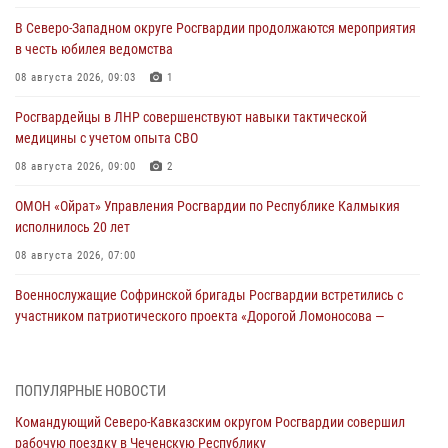
В Северо-Западном округе Росгвардии продолжаются мероприятия
в честь юбилея ведомства
08 августа 2026, 09:03
1
Росгвардейцы в ЛНР совершенствуют навыки тактической
медицины с учетом опыта СВО
08 августа 2026, 09:00
2
ОМОН «Ойрат» Управления Росгвардии по Республике Калмыкия
исполнилось 20 лет
08 августа 2026, 07:00
Военнослужащие Софринской бригады Росгвардии встретились с
участником патриотического проекта «Дорогой Ломоносова —
дорогой к Победе в СВО» (видео)
08 августа 2026, 07:00
2
1
ПОПУЛЯРНЫЕ НОВОСТИ
В Кабардино-Балкарии сотрудники Росгвардии провели турнир по
Командующий Северо-Кавказским округом Росгвардии совершил
настольному теннису ко Дню физкультурника
рабочую поездку в Чеченскую Республику