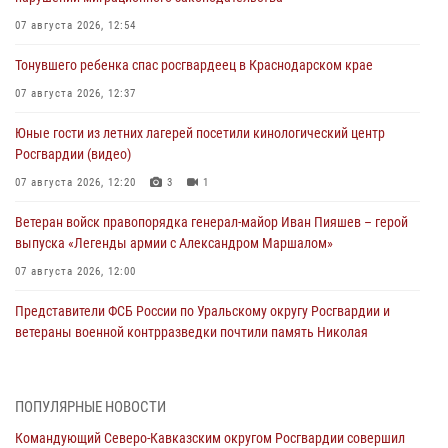
07 августа 2026, 12:54
Тонувшего ребенка спас росгвардеец в Краснодарском крае
07 августа 2026, 12:37
Юные гости из летних лагерей посетили кинологический центр
Росгвардии (видео)
07 августа 2026, 12:20
3
1
Ветеран войск правопорядка генерал-майор Иван Пияшев – герой
выпуска «Легенды армии с Александром Маршалом»
07 августа 2026, 12:00
Представители ФСБ России по Уральскому округу Росгвардии и
ветераны военной контрразведки почтили память Николая
Кузнецова
07 августа 2026, 12:00
4
ПОПУЛЯРНЫЕ НОВОСТИ
Росгвардейцы пресекли попытку руферов подняться на крышу
Командующий Северо-Кавказским округом Росгвардии совершил
Смольного собора в Санкт-Петербурге (видео)