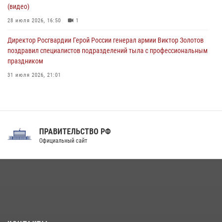
(видео)
28 июля 2026, 16:50
1
Директор Росгвардии Герой России генерал армии Виктор Золотов
поздравил специалистов подразделений тыла с профессиональным
праздником
31 июля 2026, 21:01
В ОГВ(с) завершилась служебная командировка сотрудников ОМОН
Росгвардии
20 июля 2026, 09:25
3
ПРАВИТЕЛЬСТВО РФ
Праздник «Один день с Росгвардией» к 105-летию Центрального
Официальный сайт
округа прошел на Поклонной горе
18 июля 2026, 13:43
15
1
При силовой поддержке СОБР Росгвардии в Иркутской области
повели рейды по соблюдению миграционного законодательства
(видео)
30 июля 2026, 08:00
1