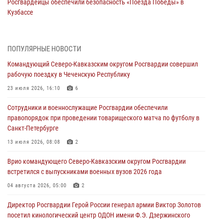
Росгвардейцы обеспечили безопасность «Поезда Победы» в
Кузбассе
08 августа 2026, 07:00
В Кабардино-Балкарии сотрудники Росгвардии провели турнир по
ПОПУЛЯРНЫЕ НОВОСТИ
настольному теннису ко Дню физкультурника
Командующий Северо-Кавказским округом Росгвардии совершил
08 августа 2026, 07:00
рабочую поездку в Чеченскую Республику
Военнослужащие Софринской бригады Росгвардии встретились с
23 июля 2026, 16:10
6
участником патриотического проекта «Дорогой Ломоносова —
Сотрудники и военнослужащие Росгвардии обеспечили
дорогой к Победе в СВО» (видео)
правопорядок при проведении товарищеского матча по футболу в
08 августа 2026, 07:00
2
1
Санкт-Петербурге
ОМОН «Ойрат» Управления Росгвардии по Республике Калмыкия
13 июля 2026, 08:08
2
исполнилось 20 лет
Врио командующего Северо-Кавказским округом Росгвардии
08 августа 2026, 07:00
встретился с выпускниками военных вузов 2026 года
В Москве росгвардейцы оказали помощь медикам и девушке с
04 августа 2026, 05:00
2
ограниченными возможностями здоровья (видео)
Директор Росгвардии Герой России генерал армии Виктор Золотов
08 августа 2026, 06:32
1
посетил кинологический центр ОДОН имени Ф.Э. Дзержинского