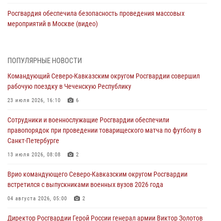
Росгвардия обеспечила безопасность проведения массовых
мероприятий в Москве (видео)
10 августа 2026, 13:12
3
1
В Югре росгвардейцы приняли участие в памятном мероприятии,
ПОПУЛЯРНЫЕ НОВОСТИ
посвященном 82-летию окончания Ленинградской битвы
Командующий Северо-Кавказским округом Росгвардии совершил
10 августа 2026, 13:00
1
рабочую поездку в Чеченскую Республику
В Кировской области состоялось открытие мемориальной доски в
23 июля 2026, 16:10
6
честь геройски погибшего в зоне СВО росгвардейца (видео)
Сотрудники и военнослужащие Росгвардии обеспечили
10 августа 2026, 13:00
8
1
правопорядок при проведении товарищеского матча по футболу в
Санкт-Петербурге
В Ленобласти сотрудники Росгвардии и полиции задержали
разыскиваемого опасного рецидивиста, подозреваемого в
13 июля 2026, 08:08
2
совершении особо тяжкого преступления (видео)
Врио командующего Северо-Кавказским округом Росгвардии
10 августа 2026, 12:38
1
встретился с выпускниками военных вузов 2026 года
Сотрудники Росгвардии провели оперативно-профилактическое
04 августа 2026, 05:00
2
мероприятие «Оружие» в Тамбовской области
Директор Росгвардии Герой России генерал армии Виктор Золотов