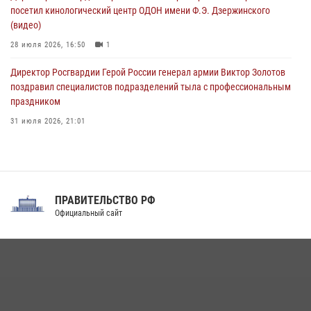
10 августа 2026, 12:00
1
посетил кинологический центр ОДОН имени Ф.Э. Дзержинского
(видео)
28 июля 2026, 16:50
1
Директор Росгвардии Герой России генерал армии Виктор Золотов
поздравил специалистов подразделений тыла с профессиональным
праздником
31 июля 2026, 21:01
В ОГВ(с) завершилась служебная командировка сотрудников ОМОН
Росгвардии
20 июля 2026, 09:25
3
ПРАВИТЕЛЬСТВО РФ
Праздник «Один день с Росгвардией» к 105-летию Центрального
Официальный сайт
округа прошел на Поклонной горе
18 июля 2026, 13:43
15
1
В Нижнем Новгороде состоялось Всероссийское совещание-
семинар по вопросам развития вневедомственной охраны
Росгвардии (видео)