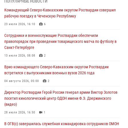
ПОПУЛЯРНЫЕ НОВОСТИ
В Кабардино-Балкарии сотрудники Росгвардии провели турнир по
Командующий Северо-Кавказским округом Росгвардии совершил
настольному теннису ко Дню физкультурника
рабочую поездку в Чеченскую Республику
08 августа 2026, 07:00
23 июля 2026, 16:10
6
В Москве росгвардейцы оказали помощь медикам и девушке с
Сотрудники и военнослужащие Росгвардии обеспечили
ограниченными возможностями здоровья (видео)
правопорядок при проведении товарищеского матча по футболу в
08 августа 2026, 06:32
1
Санкт-Петербурге
Спецназ Росгвардии в Марий Эл почтил память товарища на
13 июля 2026, 08:08
2
тактическом турнире (видео)
Врио командующего Северо-Кавказским округом Росгвардии
08 августа 2026, 06:15
9
1
встретился с выпускниками военных вузов 2026 года
День физкультурника в Уральском округе Росгвардии отметили
04 августа 2026, 05:00
2
турнирами, мастер-классами и легкоатлетическими забегами
Директор Росгвардии Герой России генерал армии Виктор Золотов
08 августа 2026, 06:03
9
посетил кинологический центр ОДОН имени Ф.Э. Дзержинского
(видео)
28 июля 2026, 16:50
1
В ОГВ(с) завершилась служебная командировка сотрудников ОМОН