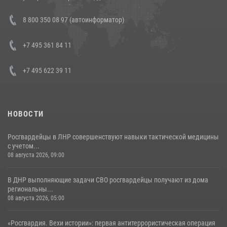
Состоялась рабочая встреча директора Росгвардии Героя России
8 800 350 08 97 (автоинформатор)
генерала армии Виктора Золотова с заместителем полномочного
представителя Президента Российской Федерации в Северо-
Кавказском федеральном округе Виталием Кузнецовым
+7 495 361 84 11
30 июля 2026, 15:35
4
+7 495 622 39 11
НОВОСТИ
Росгвардейцы в ЛНР совершенствуют навыки тактической медицины
с учетом...
08 августа 2026, 09:00
В ДНР выполняющие задачи СВО росгвардейцы получают из дома
региональны...
08 августа 2026, 05:00
«Росгвардия. Вехи истории»: первая антитеррористическая операция