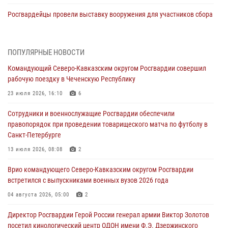
Росгвардейцы провели выставку вооружения для участников сбора
«Гвардеец» в Пензе (видео)
06 августа 2026, 12:00
2
1
ПОПУЛЯРНЫЕ НОВОСТИ
В Курске росгвардейцы приняли участие в митинге, посвященном
Командующий Северо-Кавказским округом Росгвардии совершил
второй годовщине вторжения ВСУ на территорию области
рабочую поездку в Чеченскую Республику
06 августа 2026, 11:56
4
23 июля 2026, 16:10
6
В Санкт-Петербурге наряд Росгвардии задержал правонарушителя,
Сотрудники и военнослужащие Росгвардии обеспечили
угрожавшего подростку травматическим пистолетом
правопорядок при проведении товарищеского матча по футболу в
06 августа 2026, 11:33
1
Санкт-Петербурге
В Зауралье при содействии СОБР Росгвардии ликвидирована
13 июля 2026, 08:08
2
крупная нарколаборатория
Врио командующего Северо-Кавказским округом Росгвардии
06 августа 2026, 11:27
встретился с выпускниками военных вузов 2026 года
В Москве росгвардейцы задержали троих мужчин, устроивших
04 августа 2026, 05:00
2
пьяный дебош в баре (видео)
Директор Росгвардии Герой России генерал армии Виктор Золотов
06 августа 2026, 11:20
1
посетил кинологический центр ОДОН имени Ф.Э. Дзержинского