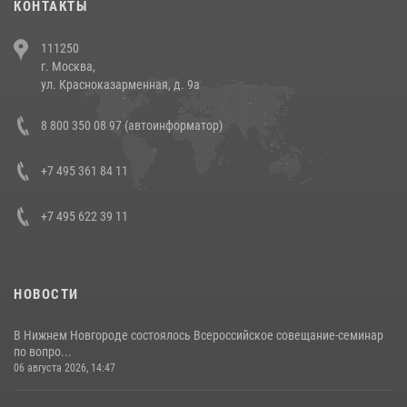
КОНТАКТЫ
В Челябинске росгвардейцы задержали злоумышленников,
111250
напавших на бригаду скорой помощи (видео)
г. Москва,
14 июля 2026, 12:20
1
ул. Красноказарменная, д. 9а
В Росгвардии прошла военно-научная конференция по обобщению
8 800 350 08 97 (автоинформатор)
боевого опыта
08 июля 2026, 07:01
+7 495 361 84 11
+7 495 622 39 11
НОВОСТИ
В Нижнем Новгороде состоялось Всероссийское совещание-семинар
по вопро...
06 августа 2026, 14:47