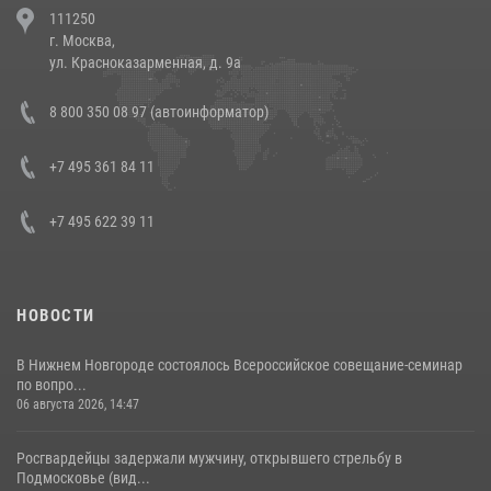
111250
напавших на бригаду скорой помощи (видео)
г. Москва,
14 июля 2026, 12:20
1
ул. Красноказарменная, д. 9а
В Росгвардии прошла военно-научная конференция по обобщению
8 800 350 08 97 (автоинформатор)
боевого опыта
08 июля 2026, 07:01
+7 495 361 84 11
+7 495 622 39 11
НОВОСТИ
В Нижнем Новгороде состоялось Всероссийское совещание-семинар
по вопро...
06 августа 2026, 14:47
Росгвардейцы задержали мужчину, открывшего стрельбу в
Подмосковье (вид...