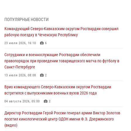
Росгвардейцы задержали мужчину, открывшего стрельбу в
Подмосковье (видео)
06 августа 2026, 12:35
1
ПОПУЛЯРНЫЕ НОВОСТИ
Командующий Северо-Кавказским округом Росгвардии совершил
Росгвардейцы провели выставку вооружения для участников сбора
рабочую поездку в Чеченскую Республику
«Гвардеец» в Пензе (видео)
23 июля 2026, 16:10
6
06 августа 2026, 12:00
2
1
Сотрудники и военнослужащие Росгвардии обеспечили
В Курске росгвардейцы приняли участие в митинге, посвященном
правопорядок при проведении товарищеского матча по футболу в
второй годовщине вторжения ВСУ на территорию области
Санкт-Петербурге
06 августа 2026, 11:56
4
13 июля 2026, 08:08
2
В Санкт-Петербурге наряд Росгвардии задержал правонарушителя,
Врио командующего Северо-Кавказским округом Росгвардии
угрожавшего подростку травматическим пистолетом
встретился с выпускниками военных вузов 2026 года
06 августа 2026, 11:33
1
04 августа 2026, 05:00
2
В Зауралье при содействии СОБР Росгвардии ликвидирована
Директор Росгвардии Герой России генерал армии Виктор Золотов
крупная нарколаборатория
посетил кинологический центр ОДОН имени Ф.Э. Дзержинского
06 августа 2026, 11:27
(видео)