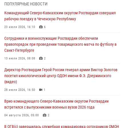
В Удмуртии при силовой поддержке спецназа Росгвардии
ПОПУЛЯРНЫЕ НОВОСТИ
задержаны подозреваемые в мошенничестве под видом оказания
Командующий Северо-Кавказским округом Росгвардии совершил
оздоровительных услуг (видео)
рабочую поездку в Чеченскую Республику
05 августа 2026, 13:20
1
1
23 июля 2026, 16:10
6
В Москве дети сотрудников и военнослужащих Росгвардии
Сотрудники и военнослужащие Росгвардии обеспечили
посетили мастер-класс по художественной гимнастике
правопорядок при проведении товарищеского матча по футболу в
05 августа 2026, 13:00
3
Санкт-Петербурге
Офицеры Росгвардии и ветераны войск правопорядка почтили
13 июля 2026, 08:08
2
память генерала армии Ивана Кирилловича Яковлева
Директор Росгвардии Герой России генерал армии Виктор Золотов
05 августа 2026, 12:40
6
посетил кинологический центр ОДОН имени Ф.Э. Дзержинского
(видео)
Росгвардейцы приняли участие в акции «Волна памяти»,
посвящённой 83‑й годовщине освобождения Белгорода от
28 июля 2026, 16:50
1
немецко‑фашистских захватчиков
Врио командующего Северо-Кавказским округом Росгвардии
05 августа 2026, 12:13
1
встретился с выпускниками военных вузов 2026 года
04 августа 2026, 05:00
2
В ОГВ(с) завершилась служебная командировка сотрудников ОМОН