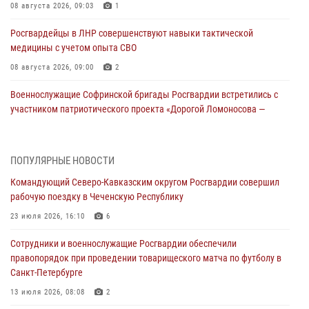
08 августа 2026, 09:03
1
Росгвардейцы в ЛНР совершенствуют навыки тактической
медицины с учетом опыта СВО
08 августа 2026, 09:00
2
Военнослужащие Софринской бригады Росгвардии встретились с
участником патриотического проекта «Дорогой Ломоносова —
дорогой к Победе в СВО» (видео)
08 августа 2026, 07:00
2
1
ПОПУЛЯРНЫЕ НОВОСТИ
Росгвардейцы обеспечили безопасность «Поезда Победы» в
Командующий Северо-Кавказским округом Росгвардии совершил
Кузбассе
рабочую поездку в Чеченскую Республику
08 августа 2026, 07:00
23 июля 2026, 16:10
6
ОМОН «Ойрат» Управления Росгвардии по Республике Калмыкия
Сотрудники и военнослужащие Росгвардии обеспечили
исполнилось 20 лет
правопорядок при проведении товарищеского матча по футболу в
08 августа 2026, 07:00
Санкт-Петербурге
В Кабардино-Балкарии сотрудники Росгвардии провели турнир по
13 июля 2026, 08:08
2
настольному теннису ко Дню физкультурника