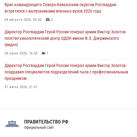
Врио командующего Северо-Кавказским округом Росгвардии
08 августа 2026, 07:00
встретился с выпускниками военных вузов 2026 года
В Москве росгвардейцы оказали помощь медикам и девушке с
04 августа 2026, 05:00
2
ограниченными возможностями здоровья (видео)
Директор Росгвардии Герой России генерал армии Виктор Золотов
08 августа 2026, 06:32
1
посетил кинологический центр ОДОН имени Ф.Э. Дзержинского
(видео)
28 июля 2026, 16:50
1
Директор Росгвардии Герой России генерал армии Виктор Золотов
поздравил специалистов подразделений тыла с профессиональным
праздником
31 июля 2026, 21:01
В ОГВ(с) завершилась служебная командировка сотрудников ОМОН
Росгвардии
20 июля 2026, 09:25
3
ПРАВИТЕЛЬСТВО РФ
Праздник «Один день с Росгвардией» к 105-летию Центрального
Официальный сайт
округа прошел на Поклонной горе