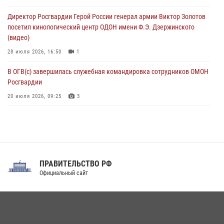
стен музея истории космонавтики в Калуге
Директор Росгвардии Герой России генерал армии Виктор Золотов
08 августа 2026, 09:29
2
посетил кинологический центр ОДОН имени Ф.Э. Дзержинского
(видео)
28 июля 2026, 16:50
1
В ОГВ(с) завершилась служебная командировка сотрудников ОМОН
Росгвардии
20 июля 2026, 09:25
3
Директор Росгвардии Герой России генерал армии Виктор Золотов
поздравил специалистов подразделений тыла с профессиональным
праздником
31 июля 2026, 21:01
ПРАВИТЕЛЬСТВО РФ
Праздник «Один день с Росгвардией» к 105-летию Центрального
Официальный сайт
округа прошел на Поклонной горе
18 июля 2026, 13:43
15
1
При силовой поддержке СОБР Росгвардии в Иркутской области