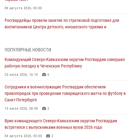
09 августа 2026, 05:00
Росгвардейцы провели занятие по стрелковой подготовке для
воспитанников Центра детского, юношеского туризма и
краеведения Луганской Народной Республики
09 августа 2026, 05:00
ПОПУЛЯРНЫЕ НОВОСТИ
Всероссийская ведомственная акции «Каникулы с Росгвардией
Командующий Северо-Кавказским округом Росгвардии совершил
проходит в Сибири
рабочую поездку в Чеченскую Республику
09 августа 2026, 04:00
5
23 июля 2026, 16:10
6
Росгвардейцы провели патриотическое занятие для детей на
Сотрудники и военнослужащие Росгвардии обеспечили
Поклонной горе в Москве (видео)
правопорядок при проведении товарищеского матча по футболу в
08 августа 2026, 14:10
3
1
Санкт-Петербурге
В ЛНР росгвардейцы провели тренировку по единоборствам для
13 июля 2026, 08:08
2
юных воспитанников спортивной школы
Врио командующего Северо-Кавказским округом Росгвардии
08 августа 2026, 13:00
1
встретился с выпускниками военных вузов 2026 года
Сотрудники Росгвардии присоединились к утренней разминке у
04 августа 2026, 05:00
2