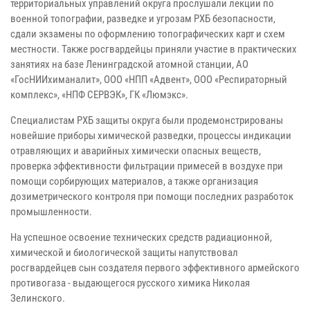
территориальных управлений округа прослушали лекции по
военной топографии, разведке и угрозам РХБ безопасности,
сдали экзамены по оформлению топографических карт и схем
местности. Также росгвардейцы приняли участие в практических
занятиях на базе Ленинградской атомной станции, АО
«ГосНИИхиманалит», ООО «НПП «Адвент», ООО «Респираторный
комплекс», «НПФ СЕРВЭК», ГК «Люмэкс».
Специалистам РХБ защиты округа были продемонстрированы
новейшие приборы химической разведки, процессы индикации
отравляющих и аварийных химически опасных веществ,
проверка эффективности фильтрации примесей в воздухе при
помощи сорбирующих материалов, а также организация
дозиметрического контроля при помощи последних разработок
промышленности.
На успешное освоение технических средств радиационной,
химической и биологической защиты напутствовал
росгвардейцев сын создателя первого эффективного армейского
противогаза - выдающегося русского химика Николая
Зелинского.