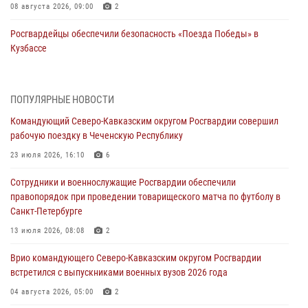
08 августа 2026, 09:00
2
Росгвардейцы обеспечили безопасность «Поезда Победы» в
Кузбассе
08 августа 2026, 07:00
В Кабардино-Балкарии сотрудники Росгвардии провели турнир по
ПОПУЛЯРНЫЕ НОВОСТИ
настольному теннису ко Дню физкультурника
Командующий Северо-Кавказским округом Росгвардии совершил
08 августа 2026, 07:00
рабочую поездку в Чеченскую Республику
Военнослужащие Софринской бригады Росгвардии встретились с
23 июля 2026, 16:10
6
участником патриотического проекта «Дорогой Ломоносова —
Сотрудники и военнослужащие Росгвардии обеспечили
дорогой к Победе в СВО» (видео)
правопорядок при проведении товарищеского матча по футболу в
08 августа 2026, 07:00
2
1
Санкт-Петербурге
ОМОН «Ойрат» Управления Росгвардии по Республике Калмыкия
13 июля 2026, 08:08
2
исполнилось 20 лет
Врио командующего Северо-Кавказским округом Росгвардии
08 августа 2026, 07:00
встретился с выпускниками военных вузов 2026 года
В Москве росгвардейцы оказали помощь медикам и девушке с
04 августа 2026, 05:00
2
ограниченными возможностями здоровья (видео)