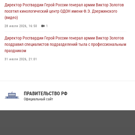
Директор Росгвардии Герой России генерал армии Виктор Золотов
08 августа 2026, 06:32
1
посетил кинологический центр ОДОН имени Ф.Э. Дзержинского
(видео)
28 июля 2026, 16:50
1
Директор Росгвардии Герой России генерал армии Виктор Золотов
поздравил специалистов подразделений тыла с профессиональным
праздником
31 июля 2026, 21:01
В ОГВ(с) завершилась служебная командировка сотрудников ОМОН
Росгвардии
20 июля 2026, 09:25
3
ПРАВИТЕЛЬСТВО РФ
Праздник «Один день с Росгвардией» к 105-летию Центрального
Официальный сайт
округа прошел на Поклонной горе
18 июля 2026, 13:43
15
1
При силовой поддержке СОБР Росгвардии в Иркутской области
повели рейды по соблюдению миграционного законодательства