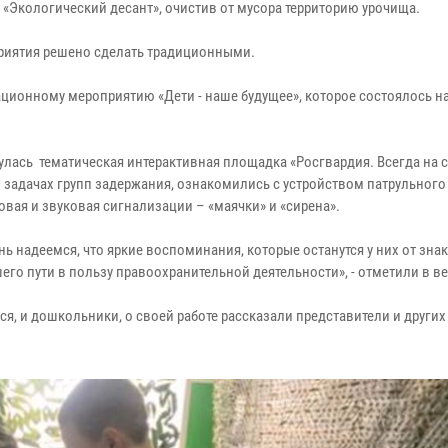
 «Экологический десант», очистив от мусора территорию урочища.
риятия решено сделать традиционными.
ионному мероприятию «Дети - наше будущее», которое состоялось на
лась тематическая интерактивная площадка «Росгвардия. Всегда на с
 задачах групп задержания, ознакомились с устройством патрульного
вая и звуковая сигнализации – «маячки» и «сирена».
ень надеемся, что яркие воспоминания, которые останутся у них от зна
го пути в пользу правоохранительной деятельности», - отметили в в
ся, и дошкольники, о своей работе рассказали представители и други