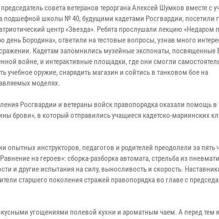
председатель совета ветеранов тероргана Алексей Шумков вместе с 
са подшефной школы № 40, будущими кадетами Росгвардии, посетили 
атриотический центр «Звезда». Ребята прослушали лекцию «Недаром 
ро день Бородина», ответили на тестовые вопросы, узнав много интер
 сражении. Кадетам запомнились музейные экспонаты, посвященные 
енной войне, и интерактивные площадки, где они смогли самостоятел
ть учебное оружие, снарядить магазин и сойтись в танковом бое на
авляемых моделях.
ления Росгвардии и ветераны войск правопорядка оказали помощь в
ины брови», в который отправились учащиеся кадетско-мариинских к
 опытных инструкторов, педагогов и родителей преодолели за пять 
Равнение на героев»: сборка-разборка автомата, стрельба из пневмат
сти и другие испытания на силу, выносливость и скорость. Наставник
авители старшего поколения стражей правопорядка во главе с председ
кусными угощениями полевой кухни и ароматным чаем. А перед тем 