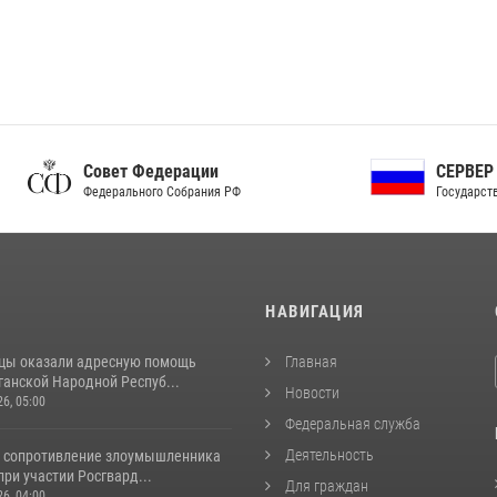
ет Федерации
СЕРВЕР ОРГАНОВ
рального Собрания РФ
Государственной власти РФ
И
НАВИГАЦИЯ
цы оказали адресную помощь
Главная
ганской Народной Респуб...
Новости
26, 05:00
Федеральная служба
Деятельность
 сопротивление злоумышленника
ри участии Росгвард...
Для граждан
26, 04:00