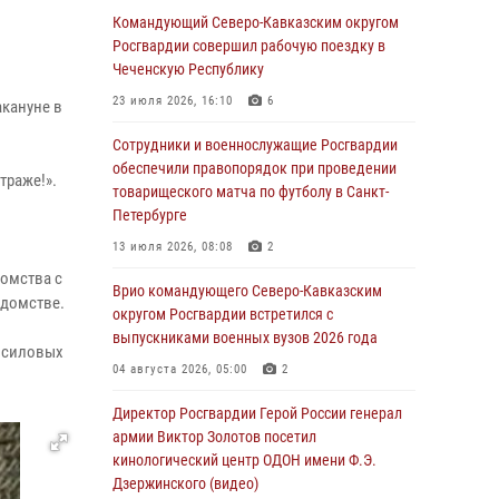
Генерал-полковник Олег Плохой поздравил
Командующий Северо-Кавказским округом
специалистов организационно-штатных
Росгвардии совершил рабочую поездку в
подразделений Росгвардии с
Чеченскую Республику
профессиональным праздником
23 июля 2026, 16:10
6
кануне в
06 августа 2026, 21:01
Сотрудники и военнослужащие Росгвардии
В Нижнем Новгороде состоялось
обеспечили правопорядок при проведении
траже!».
Всероссийское совещание-семинар по
товарищеского матча по футболу в Санкт-
вопросам развития вневедомственной
Петербурге
охраны Росгвардии (видео)
13 июля 2026, 08:08
2
06 августа 2026, 14:47
10
1
комства с
Врио командующего Северо-Кавказским
едомстве.
В Брянске сотрудники и военнослужащие
округом Росгвардии встретился с
Росгвардии почтили память Героя России
выпускниками военных вузов 2026 года
х силовых
Олега Визнюка
04 августа 2026, 05:00
2
06 августа 2026, 14:36
2
Директор Росгвардии Герой России генерал
В кинологическом центре Уральского округа
армии Виктор Золотов посетил
Росгвардии почтили память товарищей,
кинологический центр ОДОН имени Ф.Э.
погибших при исполнении воинского долга
Дзержинского (видео)