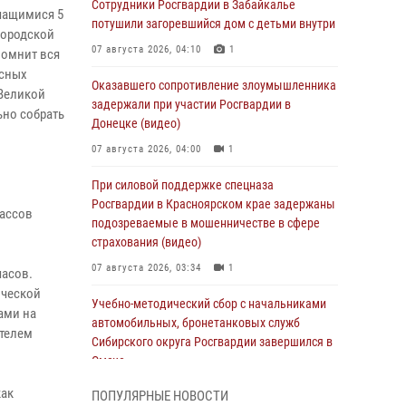
Сотрудники Росгвардии в Забайкалье
учащимися 5
потушили загоревшийся дом с детьми внутри
городской
07 августа 2026, 04:10
1
помнит вся
есных
Оказавшего сопротивление злоумышленника
Великой
задержали при участии Росгвардии в
ьно собрать
Донецке (видео)
07 августа 2026, 04:00
1
При силовой поддержке спецназа
Росгвардии в Красноярском крае задержаны
лассов
подозреваемые в мошенничестве в сфере
страхования (видео)
07 августа 2026, 03:34
1
часов.
ической
Учебно-методический сбор с начальниками
ами на
автомобильных, бронетанковых служб
ателем
Сибирского округа Росгвардии завершился в
Омске
07 августа 2026, 02:53
3
как
ПОПУЛЯРНЫЕ НОВОСТИ