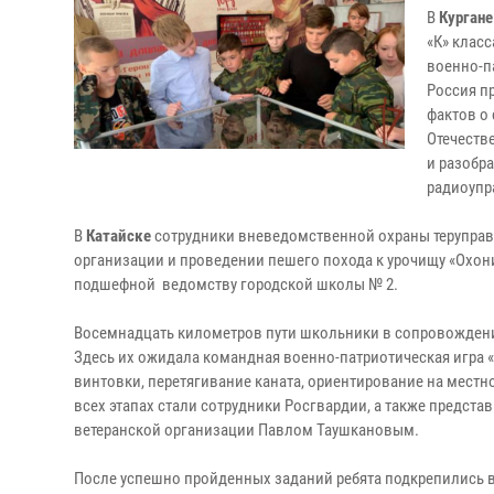
В
Кургане
«К» клас
военно-п
Россия п
фактов о
Отечеств
и разобра
радиоупр
В
Катайске
сотрудники вневедомственной охраны теруправ
организации и проведении пешего похода к урочищу «Охон
подшефной ведомству городской школы № 2.
Восемнадцать километров пути школьники в сопровождении
Здесь их ожидала командная военно-патриотическая игра «
винтовки, перетягивание каната, ориентирование на местно
всех этапах стали сотрудники Росгвардии, а также предст
ветеранской организации Павлом Таушкановым.
После успешно пройденных заданий ребята подкрепились в