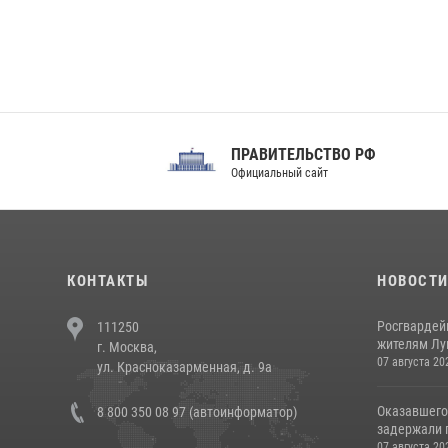
ПРАВИТЕЛЬСТВО РФ
Сов
Официальный сайт
Феде
КОНТАКТЫ
НОВОСТ
Росгвардей
111250
жителям Лу
г. Москва,
07 августа 20
ул. Красноказарменная, д. 9а
Оказавшего
8 800 350 08 97 (автоинформатор)
задержали п
07 августа 20