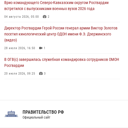
Врио командующего Северо-Кавказским округом Росгвардии
08 августа 2026, 13:00
1
встретился с выпускниками военных вузов 2026 года
Сотрудники Росгвардии присоединились к утренней разминке у
04 августа 2026, 05:00
2
стен музея истории космонавтики в Калуге
Директор Росгвардии Герой России генерал армии Виктор Золотов
08 августа 2026, 09:29
2
посетил кинологический центр ОДОН имени Ф.Э. Дзержинского
(видео)
28 июля 2026, 16:50
1
В ОГВ(с) завершилась служебная командировка сотрудников ОМОН
Росгвардии
20 июля 2026, 09:25
3
Директор Росгвардии Герой России генерал армии Виктор Золотов
поздравил специалистов подразделений тыла с профессиональным
праздником
31 июля 2026, 21:01
ПРАВИТЕЛЬСТВО РФ
Праздник «Один день с Росгвардией» к 105-летию Центрального
Официальный сайт
округа прошел на Поклонной горе