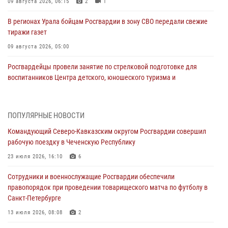
09 августа 2026, 06:15
2
1
В регионах Урала бойцам Росгвардии в зону СВО передали свежие
тиражи газет
09 августа 2026, 05:00
Росгвардейцы провели занятие по стрелковой подготовке для
воспитанников Центра детского, юношеского туризма и
краеведения Луганской Народной Республики
09 августа 2026, 05:00
ПОПУЛЯРНЫЕ НОВОСТИ
Всероссийская ведомственная акции «Каникулы с Росгвардией
Командующий Северо-Кавказским округом Росгвардии совершил
проходит в Сибири
рабочую поездку в Чеченскую Республику
09 августа 2026, 04:00
5
23 июля 2026, 16:10
6
Росгвардейцы провели патриотическое занятие для детей на
Сотрудники и военнослужащие Росгвардии обеспечили
Поклонной горе в Москве (видео)
правопорядок при проведении товарищеского матча по футболу в
08 августа 2026, 14:10
3
1
Санкт-Петербурге
В ЛНР росгвардейцы провели тренировку по единоборствам для
13 июля 2026, 08:08
2
юных воспитанников спортивной школы