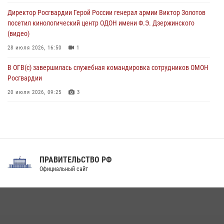
матче в Москве обеспечила Росгвардия (видео)
Директор Росгвардии Герой России генерал армии Виктор Золотов
06 августа 2026, 10:13
1
посетил кинологический центр ОДОН имени Ф.Э. Дзержинского
(видео)
28 июля 2026, 16:50
1
В ОГВ(с) завершилась служебная командировка сотрудников ОМОН
Росгвардии
20 июля 2026, 09:25
3
Директор Росгвардии Герой России генерал армии Виктор Золотов
поздравил специалистов подразделений тыла с профессиональным
праздником
31 июля 2026, 21:01
ПРАВИТЕЛЬСТВО РФ
Праздник «Один день с Росгвардией» к 105-летию Центрального
Официальный сайт
округа прошел на Поклонной горе
18 июля 2026, 13:43
15
1
При силовой поддержке СОБР Росгвардии в Иркутской области
повели рейды по соблюдению миграционного законодательства