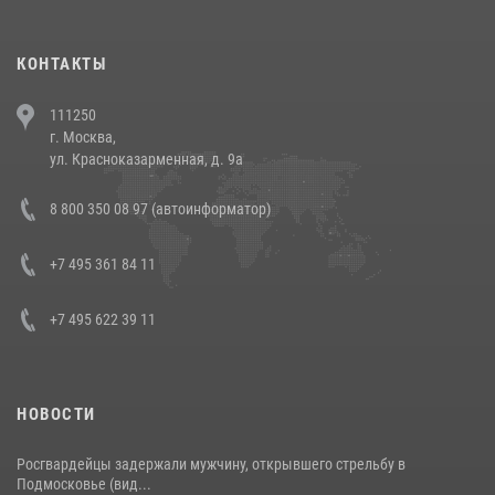
(видео)
30 июля 2026, 08:00
1
КОНТАКТЫ
В Челябинске росгвардейцы задержали злоумышленников,
111250
напавших на бригаду скорой помощи (видео)
г. Москва,
14 июля 2026, 12:20
1
ул. Красноказарменная, д. 9а
В Росгвардии прошла военно-научная конференция по обобщению
8 800 350 08 97 (автоинформатор)
боевого опыта
08 июля 2026, 07:01
+7 495 361 84 11
+7 495 622 39 11
НОВОСТИ
Росгвардейцы задержали мужчину, открывшего стрельбу в
Подмосковье (вид...