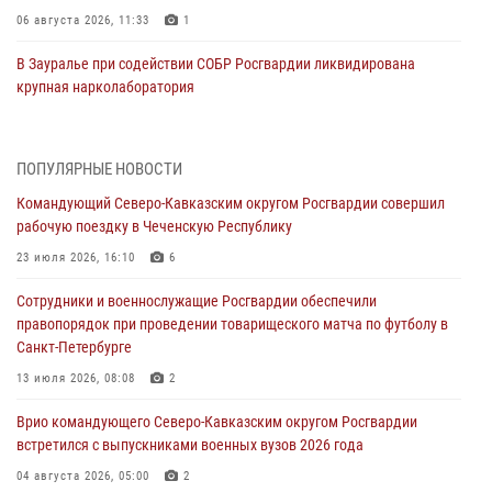
06 августа 2026, 11:33
1
В Зауралье при содействии СОБР Росгвардии ликвидирована
крупная нарколаборатория
06 августа 2026, 11:27
В Москве росгвардейцы задержали троих мужчин, устроивших
ПОПУЛЯРНЫЕ НОВОСТИ
пьяный дебош в баре (видео)
Командующий Северо-Кавказским округом Росгвардии совершил
06 августа 2026, 11:20
1
рабочую поездку в Чеченскую Республику
Взрывотехники Росгвардии на Ставрополье обезвредили снаряд
23 июля 2026, 16:10
6
времен Великой Отечественной войны
Сотрудники и военнослужащие Росгвардии обеспечили
06 августа 2026, 11:15
правопорядок при проведении товарищеского матча по футболу в
Санкт-Петербурге
Подвиги героев‑росгвардейцев увековечили в новой музейной
экспозиции белгородского музея‑диорамы «Курская битва.
13 июля 2026, 08:08
2
Белгородское направление»
Врио командующего Северо-Кавказским округом Росгвардии
06 августа 2026, 10:30
3
встретился с выпускниками военных вузов 2026 года
Охрану общественного порядка и безопасность на футбольном
04 августа 2026, 05:00
2