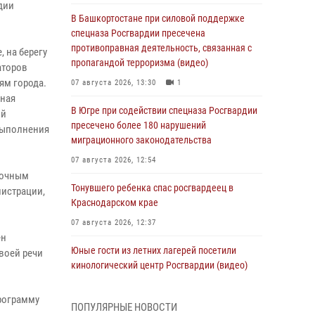
дии
В Башкортостане при силовой поддержке
спецназа Росгвардии пресечена
противоправная деятельность, связанная с
 на берегу
пропагандой терроризма (видео)
аторов
ям города.
07 августа 2026, 13:30
1
жная
В Югре при содействии спецназа Росгвардии
ой
пресечено более 180 нарушений
 выполнения
миграционного законодательства
07 августа 2026, 12:54
точным
Тонувшего ребенка спас росгвардеец в
нистрации,
Краснодарском крае
07 августа 2026, 12:37
ен
Юные гости из летних лагерей посетили
своей речи
кинологический центр Росгвардии (видео)
07 августа 2026, 12:20
3
1
программу
ПОПУЛЯРНЫЕ НОВОСТИ
Представители ФСБ России по Уральскому