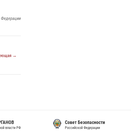
законодательства (видео)
30 июля 2026, 08:00
1
й Федерации
В Челябинске росгвардейцы задержали
злоумышленников, напавших на бригаду
скорой помощи (видео)
14 июля 2026, 12:20
1
ующая →
В Росгвардии прошла военно-научная
конференция по обобщению боевого опыта
08 июля 2026, 07:01
Совет Безопасности
Российской Федерации