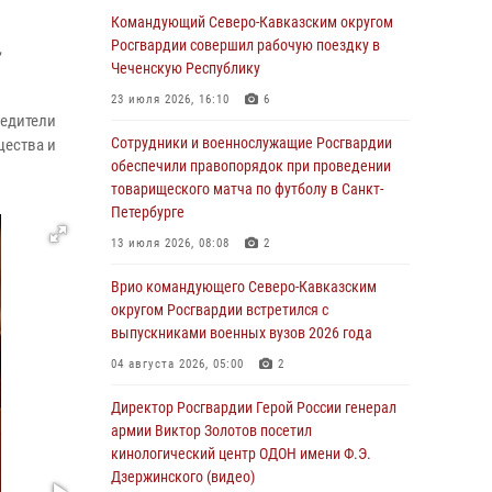
округу Росгвардии и ветераны военной
Командующий Северо-Кавказским округом
контрразведки почтили память Николая
Росгвардии совершил рабочую поездку в
,
Кузнецова
Чеченскую Республику
07 августа 2026, 12:00
4
23 июля 2026, 16:10
6
бедители
Ветеран войск правопорядка генерал-майор
Сотрудники и военнослужащие Росгвардии
щества и
Иван Пияшев – герой выпуска «Легенды
обеспечили правопорядок при проведении
армии с Александром Маршалом»
товарищеского матча по футболу в Санкт-
Петербурге
07 августа 2026, 12:00
13 июля 2026, 08:08
2
Росгвардейцы пресекли попытку руферов
подняться на крышу Смольного собора в
Врио командующего Северо-Кавказским
Санкт-Петербурге (видео)
округом Росгвардии встретился с
выпускниками военных вузов 2026 года
07 августа 2026, 11:34
3
1
04 августа 2026, 05:00
2
В Курске росгвардейцы провели занятие по
основам взрывобезопасности
Директор Росгвардии Герой России генерал
армии Виктор Золотов посетил
07 августа 2026, 11:33
кинологический центр ОДОН имени Ф.Э.
Дзержинского (видео)
Рэпер ST посетил раненых росгвардейцев в