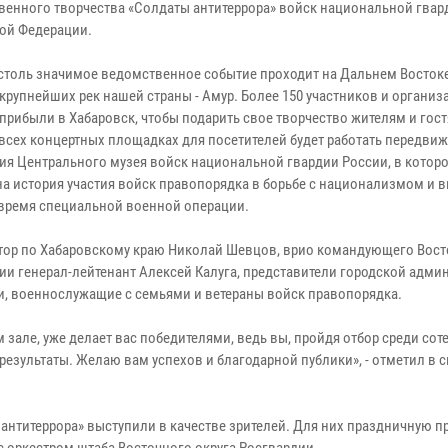
венного творчества «Солдаты антитеррора» войск национальной гвар
ой Федерации.
столь значимое ведомственное событие проходит на Дальнем Востоке,
крупнейших рек нашей страны - Амур. Более 150 участников и организ
прибыли в Хабаровск, чтобы подарить свое творчество жителям и гост
 всех концертных площадках для посетителей будет работать передви
ия Центрального музея войск национальной гвардии России, в котор
на история участия войск правопорядка в борьбе с национализмом и
 время специальной военной операции.
ктор по Хабаровскому краю Николай Шевцов, врио командующего Вос
и генерал-лейтенант Алексей Калуга, представители городской адми
, военнослужащие с семьями и ветераны войск правопорядка.
м зале, уже делает вас победителями, ведь вы, пройдя отбор среди сот
результаты. Желаю вам успехов и благодарной публики», - отметил в 
 антитеррора» выступили в качестве зрителей. Для них праздничную 