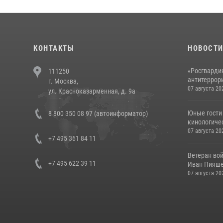
КОНТАКТЫ
НОВОСТ
«Росгвардия
111250
антитеррори
г. Москва,
07 августа 20
ул. Красноказарменная, д. 9а
Юные гости 
8 800 350 08 97 (автоинформатор)
кинологичес
07 августа 20
+7 495 361 84 11
Ветеран во
+7 495 622 39 11
Иван Пияшев
07 августа 20