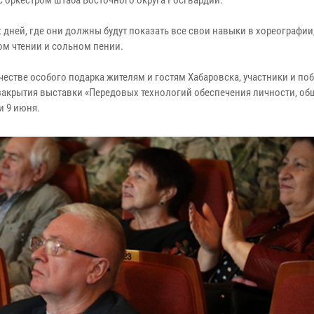
 оркестром штаба Восточного округа Росгвардии.
дней, где они должны будут показать все свои навыки в хореографии
ом чтении и сольном пении.
честве особого подарка жителям и гостям Хабаровска, участники и по
 закрытия выставки «Передовых технологий обеспечения личности, об
и 9 июня.