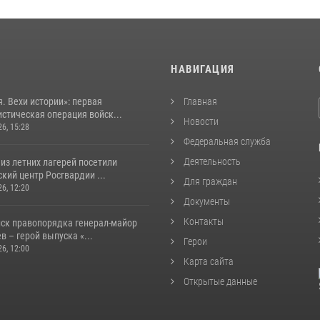
И
НАВИГАЦИЯ
. Вехи истории»: первая
Главная
стическая операция войск...
Новости
26, 15:28
Федеральная служба
Деятельность
из летних лагерей посетили
кий центр Росгвардии ...
Для граждан
26, 12:20
Документы
Контакты
йск правопорядка генерал-майор
 – герой выпуска «...
Герои
26, 12:00
Карта сайта
Открытые данные