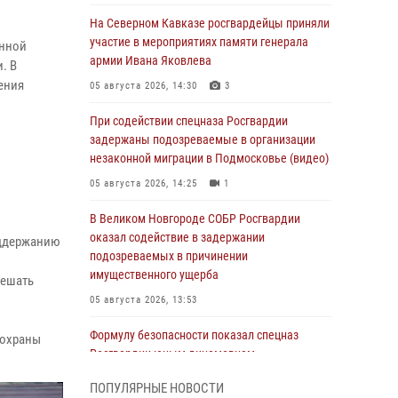
На Северном Кавказе росгвардейцы приняли
участие в мероприятиях памяти генерала
енной
армии Ивана Яковлева
. В
ения
05 августа 2026, 14:30
3
При содействии спецназа Росгвардии
задержаны подозреваемые в организации
незаконной миграции в Подмосковье (видео)
05 августа 2026, 14:25
1
В Великом Новгороде СОБР Росгвардии
оказал содействие в задержании
оддержанию
подозреваемых в причинении
имущественного ущерба
решать
05 августа 2026, 13:53
Формулу безопасности показал спецназ
 охраны
Росгвардии юным динамовцам
Свердловской области
ПОПУЛЯРНЫЕ НОВОСТИ
05 августа 2026, 13:50
4