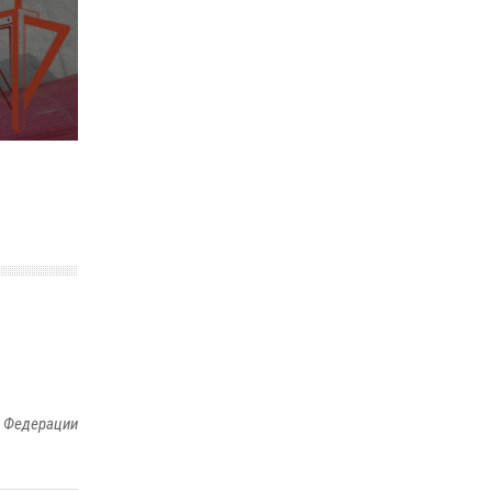
законодательства (видео)
30 июля 2026, 08:00
1
В Челябинске росгвардейцы задержали
злоумышленников, напавших на бригаду
скорой помощи (видео)
14 июля 2026, 12:20
1
В Росгвардии прошла военно-научная
конференция по обобщению боевого опыта
08 июля 2026, 07:01
й Федерации