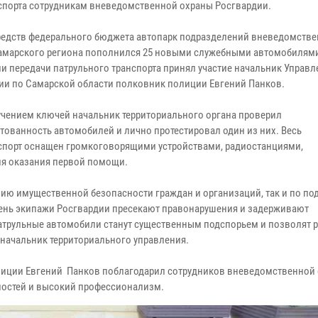
спорта сотрудникам вневедомственной охраны Росгвардии.
средств федерального бюджета автопарк подразделений вневедомств
амарского региона пополнился 25 новыми служебными автомобилями
и передачи патрульного транспорта принял участие начальник Управл
ии по Самарской области полковник полиции Евгений Панков.
учением ключей начальник территориального органа проверил
тованность автомобилей и лично протестировал один из них. Весь
спорт оснащен громкоговорящими устройствами, радиостанциями,
ля оказания первой помощи.
нию имущественной безопасности граждан и организаций, так и по п
день экипажи Росгвардии пресекают правонарушения и задерживают
патрульные автомобили станут существенным подспорьем и позволят 
 начальник территориального управления.
олиции Евгений Панков поблагодарил сотрудников вневедомственной
ностей и высокий профессионализм.