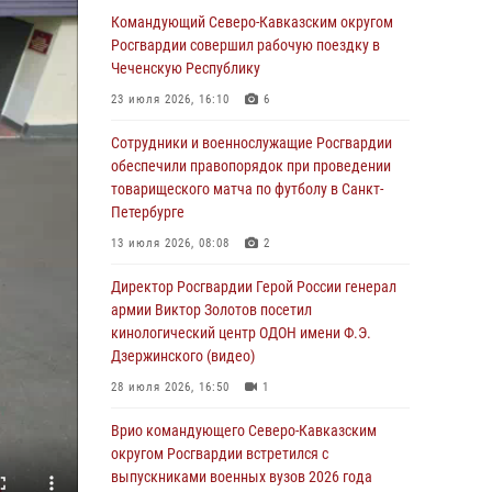
Командующий Северо-Кавказским округом
В столице росгвардейцы задержали мужчину,
Росгвардии совершил рабочую поездку в
устроившего дебош в букмекерской конторе
Чеченскую Республику
(видео)
23 июля 2026, 16:10
6
05 августа 2026, 13:25
1
Сотрудники и военнослужащие Росгвардии
В Удмуртии при силовой поддержке спецназа
обеспечили правопорядок при проведении
Росгвардии задержаны подозреваемые в
товарищеского матча по футболу в Санкт-
мошенничестве под видом оказания
Петербурге
оздоровительных услуг (видео)
13 июля 2026, 08:08
2
05 августа 2026, 13:20
1
1
Директор Росгвардии Герой России генерал
В Москве дети сотрудников и
армии Виктор Золотов посетил
военнослужащих Росгвардии посетили
кинологический центр ОДОН имени Ф.Э.
мастер-класс по художественной гимнастике
Дзержинского (видео)
05 августа 2026, 13:00
3
28 июля 2026, 16:50
1
Офицеры Росгвардии и ветераны войск
Врио командующего Северо-Кавказским
правопорядка почтили память генерала
округом Росгвардии встретился с
армии Ивана Кирилловича Яковлева
выпускниками военных вузов 2026 года