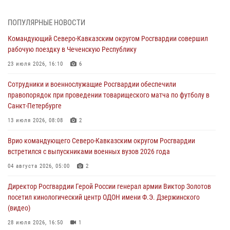
08 августа 2026, 07:00
2
1
ПОПУЛЯРНЫЕ НОВОСТИ
Росгвардейцы обеспечили безопасность «Поезда Победы» в
Командующий Северо-Кавказским округом Росгвардии совершил
Кузбассе
рабочую поездку в Чеченскую Республику
08 августа 2026, 07:00
23 июля 2026, 16:10
6
В Кабардино-Балкарии сотрудники Росгвардии провели турнир по
Сотрудники и военнослужащие Росгвардии обеспечили
настольному теннису ко Дню физкультурника
правопорядок при проведении товарищеского матча по футболу в
08 августа 2026, 07:00
Санкт-Петербурге
ОМОН «Ойрат» Управления Росгвардии по Республике Калмыкия
13 июля 2026, 08:08
2
исполнилось 20 лет
Врио командующего Северо-Кавказским округом Росгвардии
08 августа 2026, 07:00
встретился с выпускниками военных вузов 2026 года
В Москве росгвардейцы оказали помощь медикам и девушке с
04 августа 2026, 05:00
2
ограниченными возможностями здоровья (видео)
Директор Росгвардии Герой России генерал армии Виктор Золотов
08 августа 2026, 06:32
1
посетил кинологический центр ОДОН имени Ф.Э. Дзержинского
(видео)
28 июля 2026, 16:50
1