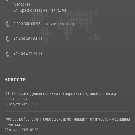
г. Москва,
14 июля 2026, 12:20
1
ул. Красноказарменная, д. 9а
Состоялась рабочая встреча директора Росгвардии Героя России
8 800 350 08 97 (автоинформатор)
генерала армии Виктора Золотова с заместителем полномочного
представителя Президента Российской Федерации в Северо-
Кавказском федеральном округе Виталием Кузнецовым
+7 495 361 84 11
30 июля 2026, 15:35
4
+7 495 622 39 11
НОВОСТИ
В ЛНР росгвардейцы провели тренировку по единоборствам для
юных воспит...
08 августа 2026, 13:00
Росгвардейцы в ЛНР совершенствуют навыки тактической медицины
с учетом...
08 августа 2026, 09:00