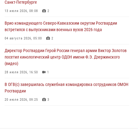
Санкт-Петербурге
В Саранске росгвардейцы приняли участие в 25‑летии канонизации
13 июля 2026, 08:08
2
святого праведного воина Федора Ушакова (видео)
Врио командующего Северо-Кавказским округом Росгвардии
07 августа 2026, 06:15
7
1
встретился с выпускниками военных вузов 2026 года
Росгвардейцы оказали адресную помощь жителям Луганской
04 августа 2026, 05:00
2
Народной Республики
Директор Росгвардии Герой России генерал армии Виктор Золотов
07 августа 2026, 05:00
посетил кинологический центр ОДОН имени Ф.Э. Дзержинского
(видео)
28 июля 2026, 16:50
1
В ОГВ(с) завершилась служебная командировка сотрудников ОМОН
Росгвардии
20 июля 2026, 09:25
3
Директор Росгвардии Герой России генерал армии Виктор Золотов
поздравил специалистов подразделений тыла с профессиональным
праздником
31 июля 2026, 21:01