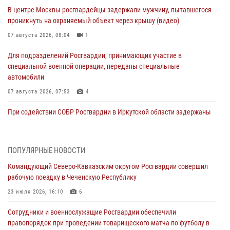
В центре Москвы росгвардейцы задержали мужчину, пытавшегося
проникнуть на охраняемый объект через крышу (видео)
07 августа 2026, 08:04
1
Для подразделений Росгвардии, принимающих участие в
специальной военной операции, переданы специальные
автомобили
07 августа 2026, 07:53
4
При содействии СОБР Росгвардии в Иркутской области задержаны
подозреваемые в коммерческом подкупе (видео)
07 августа 2026, 07:51
1
ПОПУЛЯРНЫЕ НОВОСТИ
Завершился чемпионат Сибирского ордена Жукова округа
Командующий Северо-Кавказским округом Росгвардии совершил
Росгвардии по служебно-боевой стрельбе
рабочую поездку в Чеченскую Республику
07 августа 2026, 07:45
9
23 июля 2026, 16:10
6
Застрявшую в плуге трактора мину уничтожили росгвардейцы на
Сотрудники и военнослужащие Росгвардии обеспечили
Кубани
правопорядок при проведении товарищеского матча по футболу в
07 августа 2026, 06:49
1