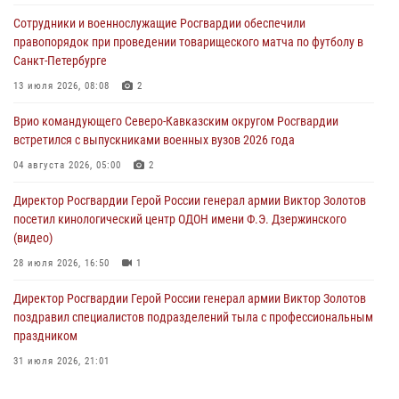
ОМОН «Ойрат» Управления Росгвардии по Республике Калмыкия
Сотрудники и военнослужащие Росгвардии обеспечили
исполнилось 20 лет
правопорядок при проведении товарищеского матча по футболу в
08 августа 2026, 07:00
Санкт-Петербурге
В Кабардино-Балкарии сотрудники Росгвардии провели турнир по
13 июля 2026, 08:08
2
настольному теннису ко Дню физкультурника
Врио командующего Северо-Кавказским округом Росгвардии
08 августа 2026, 07:00
встретился с выпускниками военных вузов 2026 года
В Москве росгвардейцы оказали помощь медикам и девушке с
04 августа 2026, 05:00
2
ограниченными возможностями здоровья (видео)
Директор Росгвардии Герой России генерал армии Виктор Золотов
08 августа 2026, 06:32
1
посетил кинологический центр ОДОН имени Ф.Э. Дзержинского
(видео)
28 июля 2026, 16:50
1
Директор Росгвардии Герой России генерал армии Виктор Золотов
поздравил специалистов подразделений тыла с профессиональным
праздником
31 июля 2026, 21:01
В ОГВ(с) завершилась служебная командировка сотрудников ОМОН