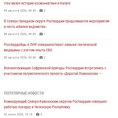
стен музея истории космонавтики в Калуге
08 августа 2026, 09:29
2
В Северо-Западном округе Росгвардии продолжаются мероприятия
в честь юбилея ведомства
08 августа 2026, 09:03
1
Росгвардейцы в ЛНР совершенствуют навыки тактической
медицины с учетом опыта СВО
08 августа 2026, 09:00
2
Военнослужащие Софринской бригады Росгвардии встретились с
участником патриотического проекта «Дорогой Ломоносова —
дорогой к Победе в СВО» (видео)
08 августа 2026, 07:00
2
1
ПОПУЛЯРНЫЕ НОВОСТИ
Росгвардейцы обеспечили безопасность «Поезда Победы» в
Командующий Северо-Кавказским округом Росгвардии совершил
Кузбассе
рабочую поездку в Чеченскую Республику
08 августа 2026, 07:00
23 июля 2026, 16:10
6