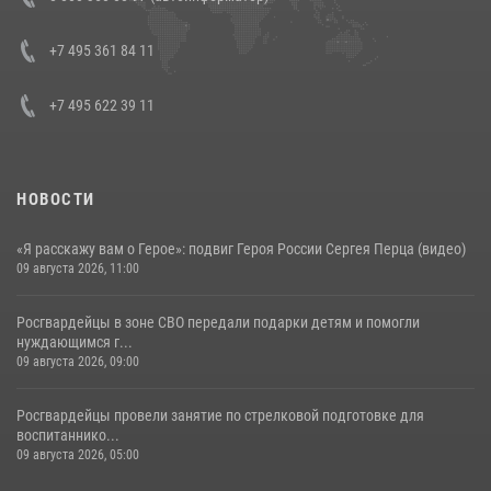
генерала армии Виктора Золотова с заместителем полномочного
представителя Президента Российской Федерации в Северо-
Кавказском федеральном округе Виталием Кузнецовым
+7 495 361 84 11
30 июля 2026, 15:35
4
+7 495 622 39 11
НОВОСТИ
«Я расскажу вам о Герое»: подвиг Героя России Сергея Перца (видео)
09 августа 2026, 11:00
Росгвардейцы в зоне СВО передали подарки детям и помогли
нуждающимся г...
09 августа 2026, 09:00
Росгвардейцы провели занятие по стрелковой подготовке для
воспитаннико...
09 августа 2026, 05:00