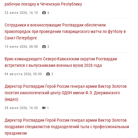
09 августа 2026, 08:00
8
рабочую поездку в Чеченскую Республику
В Кузбассе росгвардейцы помогли вернуть горожанке пропавшую
23 июля 2026, 16:10
6
мать
Сотрудники и военнослужащие Росгвардии обеспечили
09 августа 2026, 07:00
правопорядок при проведении товарищеского матча по футболу в
Санкт-Петербурге
Лучшие футбольные команды Южного округа Росгвардии
определили на Кубани
13 июля 2026, 08:08
2
09 августа 2026, 07:00
Врио командующего Северо-Кавказским округом Росгвардии
встретился с выпускниками военных вузов 2026 года
В Ульяновске росгвардейцы присоединились к донорской акции
(видео)
04 августа 2026, 05:00
2
09 августа 2026, 06:15
2
1
Директор Росгвардии Герой России генерал армии Виктор Золотов
посетил кинологический центр ОДОН имени Ф.Э. Дзержинского
(видео)
28 июля 2026, 16:50
1
Директор Росгвардии Герой России генерал армии Виктор Золотов
поздравил специалистов подразделений тыла с профессиональным
праздником