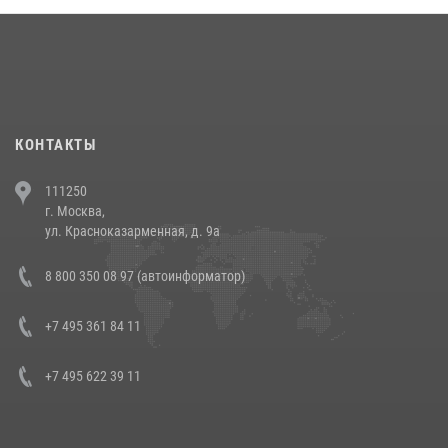
18 июля 2026, 13:43
15
1
При силовой поддержке СОБР Росгвардии в Иркутской области
повели рейды по соблюдению миграционного законодательства
(видео)
30 июля 2026, 08:00
1
КОНТАКТЫ
В Челябинске росгвардейцы задержали злоумышленников,
111250
напавших на бригаду скорой помощи (видео)
г. Москва,
14 июля 2026, 12:20
1
ул. Красноказарменная, д. 9а
В Росгвардии прошла военно-научная конференция по обобщению
8 800 350 08 97 (автоинформатор)
боевого опыта
08 июля 2026, 07:01
+7 495 361 84 11
+7 495 622 39 11