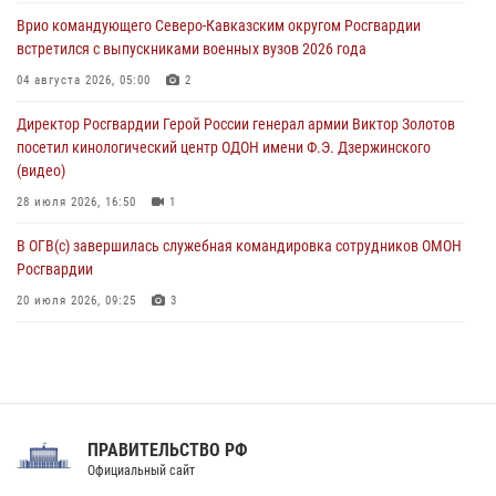
В Санкт-Петербурге наряд Росгвардии задержал правонарушителя,
Врио командующего Северо-Кавказским округом Росгвардии
угрожавшего подростку травматическим пистолетом
встретился с выпускниками военных вузов 2026 года
06 августа 2026, 11:33
1
04 августа 2026, 05:00
2
В Зауралье при содействии СОБР Росгвардии ликвидирована
Директор Росгвардии Герой России генерал армии Виктор Золотов
крупная нарколаборатория
посетил кинологический центр ОДОН имени Ф.Э. Дзержинского
06 августа 2026, 11:27
(видео)
28 июля 2026, 16:50
1
В ОГВ(с) завершилась служебная командировка сотрудников ОМОН
Росгвардии
20 июля 2026, 09:25
3
Директор Росгвардии Герой России генерал армии Виктор Золотов
поздравил специалистов подразделений тыла с профессиональным
праздником
31 июля 2026, 21:01
ПРАВИТЕЛЬСТВО РФ
Праздник «Один день с Росгвардией» к 105-летию Центрального
Официальный сайт
округа прошел на Поклонной горе