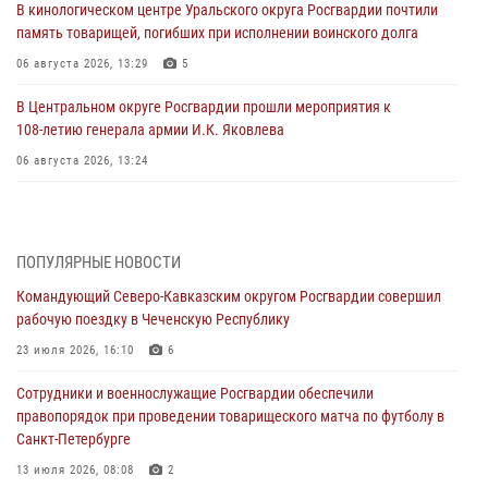
В кинологическом центре Уральского округа Росгвардии почтили
память товарищей, погибших при исполнении воинского долга
06 августа 2026, 13:29
5
В Центральном округе Росгвардии прошли мероприятия к
108‑летию генерала армии И.К. Яковлева
06 августа 2026, 13:24
Росгвардейцы задержали мужчину, открывшего стрельбу в
Подмосковье (видео)
06 августа 2026, 12:35
1
ПОПУЛЯРНЫЕ НОВОСТИ
Командующий Северо-Кавказским округом Росгвардии совершил
Росгвардейцы провели выставку вооружения для участников сбора
рабочую поездку в Чеченскую Республику
«Гвардеец» в Пензе (видео)
23 июля 2026, 16:10
6
06 августа 2026, 12:00
2
1
Сотрудники и военнослужащие Росгвардии обеспечили
В Курске росгвардейцы приняли участие в митинге, посвященном
правопорядок при проведении товарищеского матча по футболу в
второй годовщине вторжения ВСУ на территорию области
Санкт-Петербурге
06 августа 2026, 11:56
4
13 июля 2026, 08:08
2