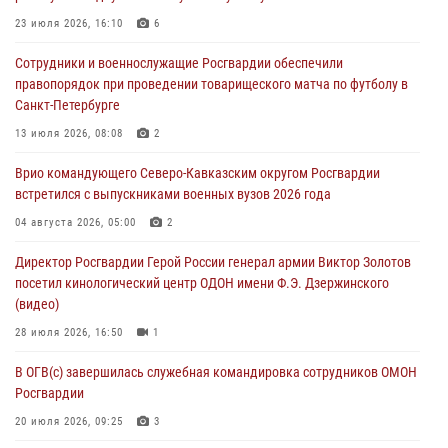
09 августа 2026, 05:00
23 июля 2026, 16:10
6
Всероссийская ведомственная акции «Каникулы с Росгвардией
Сотрудники и военнослужащие Росгвардии обеспечили
проходит в Сибири
правопорядок при проведении товарищеского матча по футболу в
09 августа 2026, 04:00
5
Санкт-Петербурге
Росгвардейцы провели патриотическое занятие для детей на
13 июля 2026, 08:08
2
Поклонной горе в Москве (видео)
Врио командующего Северо-Кавказским округом Росгвардии
08 августа 2026, 14:10
3
1
встретился с выпускниками военных вузов 2026 года
В ЛНР росгвардейцы провели тренировку по единоборствам для
04 августа 2026, 05:00
2
юных воспитанников спортивной школы
Директор Росгвардии Герой России генерал армии Виктор Золотов
08 августа 2026, 13:00
1
посетил кинологический центр ОДОН имени Ф.Э. Дзержинского
(видео)
28 июля 2026, 16:50
1
В ОГВ(с) завершилась служебная командировка сотрудников ОМОН
Росгвардии
20 июля 2026, 09:25
3