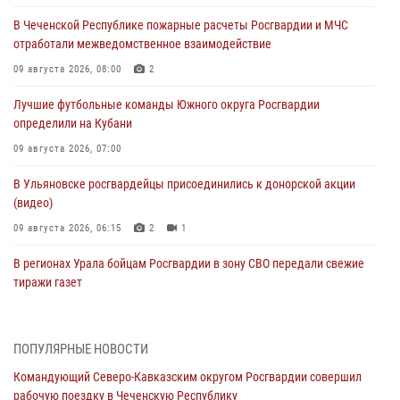
В Чеченской Республике пожарные расчеты Росгвардии и МЧС
отработали межведомственное взаимодействие
09 августа 2026, 08:00
2
Лучшие футбольные команды Южного округа Росгвардии
определили на Кубани
09 августа 2026, 07:00
В Ульяновске росгвардейцы присоединились к донорской акции
(видео)
09 августа 2026, 06:15
2
1
В регионах Урала бойцам Росгвардии в зону СВО передали свежие
тиражи газет
09 августа 2026, 05:00
Росгвардейцы провели занятие по стрелковой подготовке для
ПОПУЛЯРНЫЕ НОВОСТИ
воспитанников Центра детского, юношеского туризма и
Командующий Северо-Кавказским округом Росгвардии совершил
краеведения Луганской Народной Республики
рабочую поездку в Чеченскую Республику