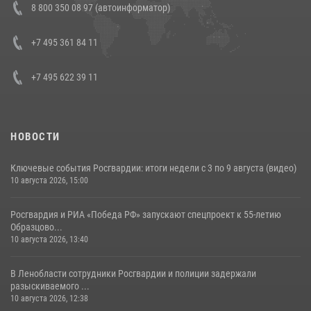
8 800 350 08 97 (автоинформатор)
В Челябинске росгвардейцы задержали злоумышленников,
напавших на бригаду скорой помощи (видео)
+7 495 361 84 11
14 июля 2026, 12:20
1
+7 495 622 39 11
НОВОСТИ
Ключевые события Росгвардии: итоги недели с 3 по 9 августа (видео)
10 августа 2026, 15:00
Росгвардия и РИА «Победа РФ» запускают спецпроект к 55-летию
Образцово...
10 августа 2026, 13:40
В Ленобласти сотрудники Росгвардии и полиции задержали
разыскиваемого ...
10 августа 2026, 12:38