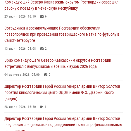
Командующий Северо-Кавказским округом Росгвардии совершил
10 августа 2026, 13:00
1
рабочую поездку в Чеченскую Республику
В Кировской области состоялось открытие мемориальной доски в
23 июля 2026, 16:10
6
честь геройски погибшего в зоне СВО росгвардейца (видео)
Сотрудники и военнослужащие Росгвардии обеспечили
10 августа 2026, 13:00
8
1
правопорядок при проведении товарищеского матча по футболу в
Санкт-Петербурге
В Ленобласти сотрудники Росгвардии и полиции задержали
разыскиваемого опасного рецидивиста, подозреваемого в
13 июля 2026, 08:08
2
совершении особо тяжкого преступления (видео)
Врио командующего Северо-Кавказским округом Росгвардии
10 августа 2026, 12:38
1
встретился с выпускниками военных вузов 2026 года
Сотрудники Росгвардии провели оперативно-профилактическое
04 августа 2026, 05:00
2
мероприятие «Оружие» в Тамбовской области
Директор Росгвардии Герой России генерал армии Виктор Золотов
10 августа 2026, 12:00
1
посетил кинологический центр ОДОН имени Ф.Э. Дзержинского
(видео)
28 июля 2026, 16:50
1
Директор Росгвардии Герой России генерал армии Виктор Золотов
поздравил специалистов подразделений тыла с профессиональным
праздником