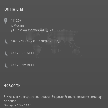
30 июля 2026, 08:00
1
КОНТАКТЫ
В Челябинске росгвардейцы задержали злоумышленников,
111250
напавших на бригаду скорой помощи (видео)
г. Москва,
14 июля 2026, 12:20
1
ул. Красноказарменная, д. 9а
В Росгвардии прошла военно-научная конференция по обобщению
8 800 350 08 97 (автоинформатор)
боевого опыта
08 июля 2026, 07:01
+7 495 361 84 11
+7 495 622 39 11
НОВОСТИ
В Нижнем Новгороде состоялось Всероссийское совещание-семинар
по вопро...
06 августа 2026, 14:47