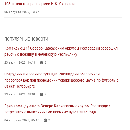
108‑летию генерала армии И.К. Яковлева
06 августа 2026, 13:24
Росгвардейцы задержали мужчину, открывшего стрельбу в
Подмосковье (видео)
06 августа 2026, 12:35
1
ПОПУЛЯРНЫЕ НОВОСТИ
Командующий Северо-Кавказским округом Росгвардии совершил
Росгвардейцы провели выставку вооружения для участников сбора
рабочую поездку в Чеченскую Республику
«Гвардеец» в Пензе (видео)
23 июля 2026, 16:10
6
06 августа 2026, 12:00
2
1
Сотрудники и военнослужащие Росгвардии обеспечили
В Курске росгвардейцы приняли участие в митинге, посвященном
правопорядок при проведении товарищеского матча по футболу в
второй годовщине вторжения ВСУ на территорию области
Санкт-Петербурге
06 августа 2026, 11:56
4
13 июля 2026, 08:08
2
В Санкт-Петербурге наряд Росгвардии задержал правонарушителя,
Врио командующего Северо-Кавказским округом Росгвардии
угрожавшего подростку травматическим пистолетом
встретился с выпускниками военных вузов 2026 года
06 августа 2026, 11:33
1
04 августа 2026, 05:00
2
В Зауралье при содействии СОБР Росгвардии ликвидирована