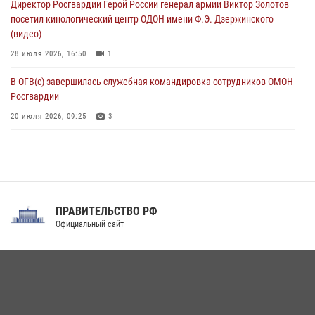
Директор Росгвардии Герой России генерал армии Виктор Золотов
крупная нарколаборатория
посетил кинологический центр ОДОН имени Ф.Э. Дзержинского
06 августа 2026, 11:27
(видео)
28 июля 2026, 16:50
1
В ОГВ(с) завершилась служебная командировка сотрудников ОМОН
Росгвардии
20 июля 2026, 09:25
3
Директор Росгвардии Герой России генерал армии Виктор Золотов
поздравил специалистов подразделений тыла с профессиональным
праздником
31 июля 2026, 21:01
ПРАВИТЕЛЬСТВО РФ
Праздник «Один день с Росгвардией» к 105-летию Центрального
Официальный сайт
округа прошел на Поклонной горе
18 июля 2026, 13:43
15
1
При силовой поддержке СОБР Росгвардии в Иркутской области
повели рейды по соблюдению миграционного законодательства
(видео)