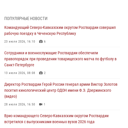
05 августа 2026, 13:25
1
В Удмуртии при силовой поддержке спецназа Росгвардии
ПОПУЛЯРНЫЕ НОВОСТИ
задержаны подозреваемые в мошенничестве под видом оказания
Командующий Северо-Кавказским округом Росгвардии совершил
оздоровительных услуг (видео)
рабочую поездку в Чеченскую Республику
05 августа 2026, 13:20
1
1
23 июля 2026, 16:10
6
В Москве дети сотрудников и военнослужащих Росгвардии
Сотрудники и военнослужащие Росгвардии обеспечили
посетили мастер-класс по художественной гимнастике
правопорядок при проведении товарищеского матча по футболу в
05 августа 2026, 13:00
3
Санкт-Петербурге
Офицеры Росгвардии и ветераны войск правопорядка почтили
13 июля 2026, 08:08
2
память генерала армии Ивана Кирилловича Яковлева
Директор Росгвардии Герой России генерал армии Виктор Золотов
05 августа 2026, 12:40
6
посетил кинологический центр ОДОН имени Ф.Э. Дзержинского
(видео)
Росгвардейцы приняли участие в акции «Волна памяти»,
посвящённой 83‑й годовщине освобождения Белгорода от
28 июля 2026, 16:50
1
немецко‑фашистских захватчиков
Врио командующего Северо-Кавказским округом Росгвардии
05 августа 2026, 12:13
1
встретился с выпускниками военных вузов 2026 года