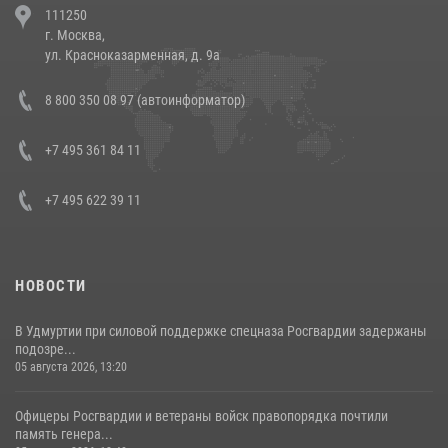
111250
напавших на бригаду скорой помощи (видео)
г. Москва,
14 июля 2026, 12:20
1
ул. Красноказарменная, д. 9а
В Росгвардии прошла военно-научная конференция по обобщению
8 800 350 08 97 (автоинформатор)
боевого опыта
08 июля 2026, 07:01
+7 495 361 84 11
+7 495 622 39 11
НОВОСТИ
В Удмуртии при силовой поддержке спецназа Росгвардии задержаны
подозре...
05 августа 2026, 13:20
Офицеры Росгвардии и ветераны войск правопорядка почтили
память генера...