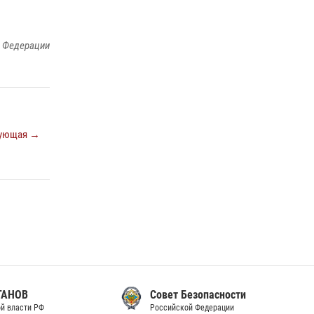
законодательства (видео)
30 июля 2026, 08:00
1
й Федерации
В Челябинске росгвардейцы задержали
злоумышленников, напавших на бригаду
скорой помощи (видео)
14 июля 2026, 12:20
1
ующая →
В Росгвардии прошла военно-научная
конференция по обобщению боевого опыта
08 июля 2026, 07:01
Совет Безопасности
Российской Федерации