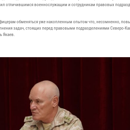
ручил отличившимся военнослужащим и сотрудникам правовых подраз
офицерам обменяться уже накопленным опытом что, несомненно, повы
олнения задач, стоящих перед правовыми подразделениями Северо-Ка
ь Якаев.