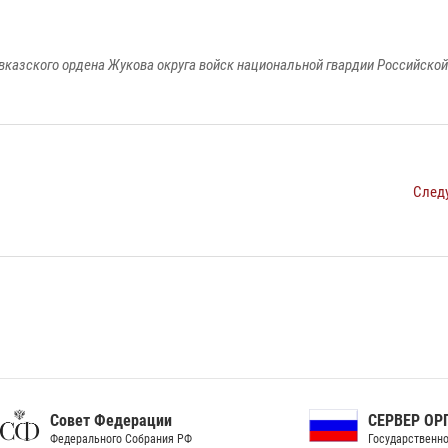
вказского ордена Жукова округа войск национальной гвардии Российско
След
ет Федерации
СЕРВЕР ОРГАНОВ
рального Собрания РФ
Государственной власти РФ