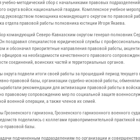
я учебно-методический сбор с начальниками правовых подразделений
ого округа войск национальной гвардии. Комплексное учебное мероп
од руководством помощника командующего округом по правовой раб
ка отдела правовой работы полковника юстиции Игоря Якаева.
бор командующий Северо-Кавказским округом генерал-полковник Се
 Он поздравил специалистов юридической службы с профессиональн
ом и обозначил приоритетные направления правовой работы, акцент
 офицеров на необходимости качественного правового сопровожден
ости соединений, воинских частей и территориальных органов.
ы округа подвели итоги своей работы за прошедший период текущего 
вно-правовой базы, организации судебно-исковой работы, обменяли
работали рекомендации для активизации правовой работы в войсках
ено правовому сопровождению мер по социальной защите военнослу
ой военной операции, а также членов их семей.
ы Грозненского гарнизона, Грозненского гарнизонного военного суда
ведомств поделились с коллегами правоприменительной практикой на
о-правовой базы.
задачи подчиненным подразделениям по организации и совершенств