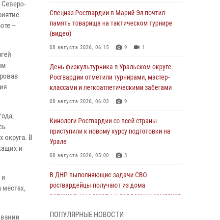
 Северо-
Спецназ Росгвардии в Марий Эл почтил
риятие
память товарища на тактическом турнире
оте –
(видео)
08 августа 2026, 06:15
9
1
ргей
ым
День физкультурника в Уральском округе
ировав
Росгвардии отметили турнирами, мастер-
ия
классами и легкоатлетическими забегами
08 августа 2026, 06:03
9
года,
Кинологи Росгвардии со всей страны
сь
приступили к новому курсу подготовки на
 округа. В
Урале
жащих и
08 августа 2026, 05:00
3
В ДНР выполняющие задачи СВО
 и
росгвардейцы получают из дома
 местах,
региональные газеты и поддержку земляков
08 августа 2026, 05:00
ПОПУЛЯРНЫЕ НОВОСТИ
овании