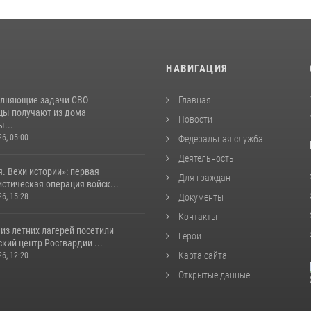
И
НАВИГАЦИЯ
лняющие задачи СВО
Главная
цы получают из дома
Новости
...
26, 05:00
Федеральная служба
Деятельность
. Вехи истории»: первая
Для граждан
стическая операция войск...
26, 15:28
Документы
Контакты
из летних лагерей посетили
Герои
кий центр Росгвардии ...
Карта сайта
26, 12:20
Открытые данные