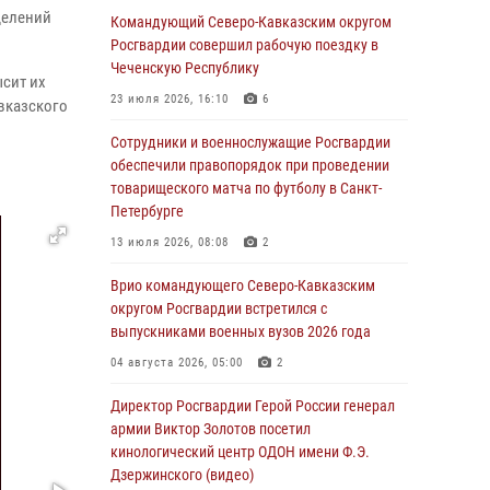
делений
Комплексные проверки безопасности
Командующий Северо-Кавказским округом
объектов образования с участием
Росгвардии совершил рабочую поездку в
Росгвардии продолжаются на Урале
Чеченскую Республику
сит их
08 августа 2026, 04:01
5
23 июля 2026, 16:10
6
вказского
В Сибирском округе Росгвардии состоялись
Сотрудники и военнослужащие Росгвардии
мероприятия, посвященные Дню
обеспечили правопорядок при проведении
физкультурника
товарищеского матча по футболу в Санкт-
Петербурге
08 августа 2026, 04:00
5
13 июля 2026, 08:08
2
На Дальнем Востоке продолжается
всероссийская акция "Каникулы с
Врио командующего Северо-Кавказским
Росгвардией"
округом Росгвардии встретился с
выпускниками военных вузов 2026 года
08 августа 2026, 00:00
3
04 августа 2026, 05:00
2
Заместитель директора Росгвардии генерал-
полковник Владислав Ершов поздравил
Директор Росгвардии Герой России генерал
военнослужащих и сотрудников ведомства с
армии Виктор Золотов посетил
Днем физкультурника
кинологический центр ОДОН имени Ф.Э.
Дзержинского (видео)
07 августа 2026, 21:01