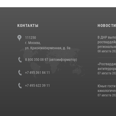
КОНТАКТЫ
НОВОСТ
В ДНР выпо
111250
росгвардей
г. Москва,
региональны
ул. Красноказарменная, д. 9а
08 августа 20
8 800 350 08 97 (автоинформатор)
«Росгвардия
антитеррори
+7 495 361 84 11
07 августа 20
+7 495 622 39 11
Юные гости 
кинологичес
07 августа 20