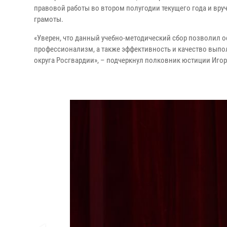
правовой работы во втором полугодии текущего года и в
грамоты.
«Уверен, что данный учебно-методический сбор позволил 
профессионализм, а также эффективность и качество вып
округа Росгвардии», – подчеркнул полковник юстиции Игор