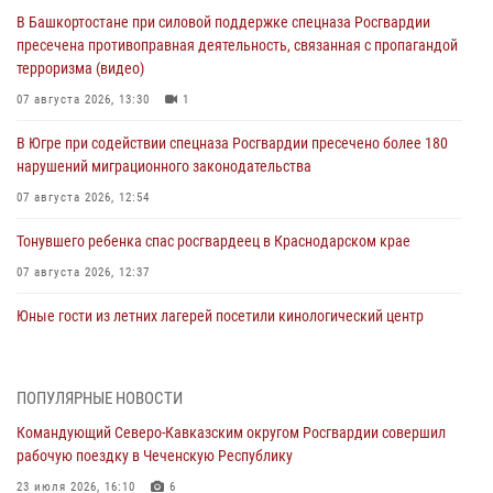
В Башкортостане при силовой поддержке спецназа Росгвардии
пресечена противоправная деятельность, связанная с пропагандой
терроризма (видео)
07 августа 2026, 13:30
1
В Югре при содействии спецназа Росгвардии пресечено более 180
нарушений миграционного законодательства
07 августа 2026, 12:54
Тонувшего ребенка спас росгвардеец в Краснодарском крае
07 августа 2026, 12:37
Юные гости из летних лагерей посетили кинологический центр
Росгвардии (видео)
07 августа 2026, 12:20
3
1
ПОПУЛЯРНЫЕ НОВОСТИ
Ветеран войск правопорядка генерал-майор Иван Пияшев – герой
Командующий Северо-Кавказским округом Росгвардии совершил
выпуска «Легенды армии с Александром Маршалом»
рабочую поездку в Чеченскую Республику
07 августа 2026, 12:00
23 июля 2026, 16:10
6