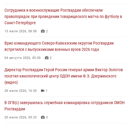
Представители ФСБ России по Уральскому округу Росгвардии и
Сотрудники и военнослужащие Росгвардии обеспечили
ветераны военной контрразведки почтили память Николая
правопорядок при проведении товарищеского матча по футболу в
Кузнецова
Санкт-Петербурге
07 августа 2026, 12:00
4
13 июля 2026, 08:08
2
Росгвардейцы пресекли попытку руферов подняться на крышу
Врио командующего Северо-Кавказским округом Росгвардии
Смольного собора в Санкт-Петербурге (видео)
встретился с выпускниками военных вузов 2026 года
07 августа 2026, 11:34
3
1
04 августа 2026, 05:00
2
В Курске росгвардейцы провели занятие по основам
Директор Росгвардии Герой России генерал армии Виктор Золотов
взрывобезопасности
посетил кинологический центр ОДОН имени Ф.Э. Дзержинского
07 августа 2026, 11:33
(видео)
28 июля 2026, 16:50
1
В ОГВ(с) завершилась служебная командировка сотрудников ОМОН
Росгвардии
20 июля 2026, 09:25
3
Директор Росгвардии Герой России генерал армии Виктор Золотов