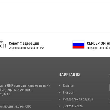
ет Федерации
СЕРВЕР ОРГАНОВ
рального Собрания РФ
Государственной власти РФ
И
НАВИГАЦИЯ
цы в ЛНР совершенствуют навыки
Главная
 медицины с учетом...
Новости
26, 09:00
Федеральная служба
Деятельность
лняющие задачи СВО