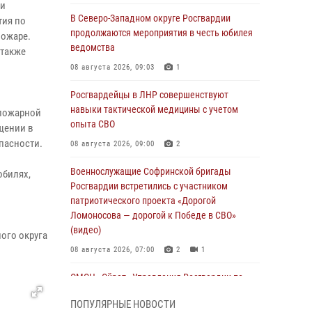
ии
В Северо-Западном округе Росгвардии
тия по
продолжаются мероприятия в честь юбилея
пожаре.
ведомства
 также
08 августа 2026, 09:03
1
Росгвардейцы в ЛНР совершенствуют
навыки тактической медицины с учетом
 пожарной
опыта СВО
щении в
пасности.
08 августа 2026, 09:00
2
Военнослужащие Софринской бригады
обилях,
Росгвардии встретились с участником
патриотического проекта «Дорогой
Ломоносова — дорогой к Победе в СВО»
(видео)
ого округа
08 августа 2026, 07:00
2
1
ОМОН «Ойрат» Управления Росгвардии по
Республике Калмыкия исполнилось 20 лет
ПОПУЛЯРНЫЕ НОВОСТИ
08 августа 2026, 07:00