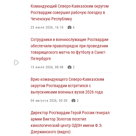
Командующий Северо-Кавказским округом
Росгвардейцы обеспечили безопасность
Росгвардии совершил рабочую поездку в
«Поезда Победы» в Кузбассе
Чеченскую Республику
08 августа 2026, 07:00
23 июля 2026, 16:10
6
В Кабардино-Балкарии сотрудники
Сотрудники и военнослужащие Росгвардии
Росгвардии провели турнир по настольному
обеспечили правопорядок при проведении
теннису ко Дню физкультурника
товарищеского матча по футболу в Санкт-
Петербурге
08 августа 2026, 07:00
13 июля 2026, 08:08
2
В Москве росгвардейцы оказали помощь
медикам и девушке с ограниченными
Врио командующего Северо-Кавказским
возможностями здоровья (видео)
округом Росгвардии встретился с
выпускниками военных вузов 2026 года
08 августа 2026, 06:32
1
04 августа 2026, 05:00
2
Спецназ Росгвардии в Марий Эл почтил
память товарища на тактическом турнире
Директор Росгвардии Герой России генерал
(видео)
армии Виктор Золотов посетил
кинологический центр ОДОН имени Ф.Э.
08 августа 2026, 06:15
9
1
Дзержинского (видео)