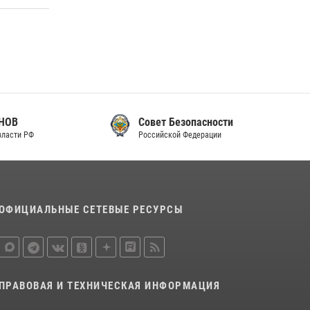
законодательства (видео)
30 июля 2026, 08:00
1
В Челябинске росгвардейцы задержали
злоумышленников, напавших на бригаду
скорой помощи (видео)
14 июля 2026, 12:20
1
Совет Безопасности
Российской Федерации
Состоялась рабочая встреча директора
Росгвардии Героя России генерала армии
Виктора Золотова с заместителем
полномочного представителя Президента
Российской Федерации в Северо-Кавказском
ОФИЦИАЛЬНЫЕ СЕТЕВЫЕ РЕСУРСЫ
федеральном округе Виталием Кузнецовым
30 июля 2026, 15:35
4
ПРАВОВАЯ И ТЕХНИЧЕСКАЯ ИНФОРМАЦИЯ